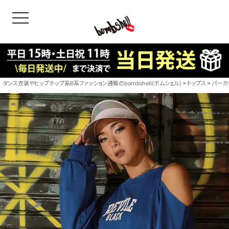
toggle navigation
OODS
bshell
B/bomb
ダンス衣装やヒップホップ系B系ファッション通販のbombshell(ボムシェル)
トップス
パーカ