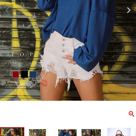
ombshell＝ボムシェル】はダンス衣装専門ブランド。
【B/bo
ス衣装ならお任せ！オリジナル衣装やダンス衣装のトータル
「これどこ
ディネートのご提案。 ボムシェルならではの最新で斬新な
好き女子の
映えをお届け。 撮影で使用してる小物や靴などダンサー必
レッスン着
コーデはイメージしやすく、全てボムシェルでご購入可能。
シルエット
着とは差別化出来るしっかりした衣装のご提案はダンサー
ンなど、幅
テージ映えを全力で応援してます。
ゃれ女子必
商品一覧
KUP CONTENTS
PICKUP 
OOKBOOK
LOOKB
ス衣装
ストリート
新作