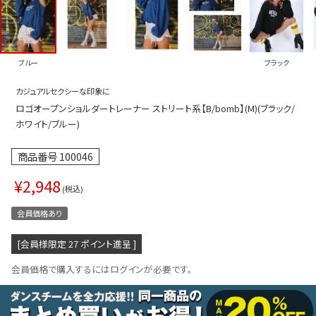
プス
トップス
ムス
ボトムス
ブルー
ブラック
ター
ワンピース
カジュアルセクシーな印象に
トアップ
セットアッ
ロゴオープンショルダートレーナー ストリート系【B/bomb】(M)(ブラック/
ピース
ルームウェ
ホワイト/ブルー)
ルインワン／サロペット
オールイン
商品番号
100046
タード
アウター
¥
2,948
税込
ドブラ・ニップレス
ダンスシュ
会員価格あり
アクセサリ
[会員様限定
27
ポイント進呈 ]
グッズ
会員価格で購入するにはログインが必要です。
水着
浴衣
ormation