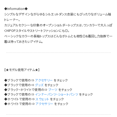
イベント一覧
◆Information◆
シンプルなデザインながらゆるシルエットダンス衣装にもぴったりなボリューム袖
トレーナー。
カジュアルセクシーな印象のオープンショルダートップスは、ワンカラーで大人っぽ
くHIPOPスタイルやストリートファッションにも◎。
ベーシックなカラーの長袖トップスはどんなボトムとも相性◎&着回し力抜群で一
着は持っておきたいアイテム。
【★モデル使用アイテム★】
◆ブラックで使用の⇒
アクセサリー
をチェック
◆ブラックで使用の⇒
グッズ
をチェック
◆ブラック・ホワイトで使用の⇒
ブーツ
をチェック
◆ブラックで使用の⇒
インナーパンツ・ショートパンツ
をチェック
◆ホワイトで使用の⇒
スウェット
をチェック
◆ホワイトで使用の⇒
アクセサリー
をチェック