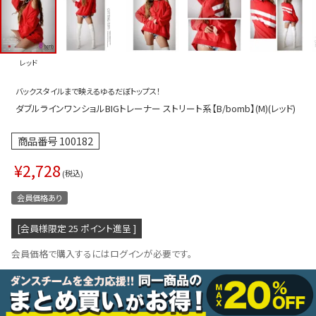
プス
トップス
ムス
ボトムス
レッド
ター
ワンピース
バックスタイルまで映えるゆるだぼトップス！
トアップ
セットアッ
ダブルラインワンショルBIGトレーナー ストリート系【B/bomb】(M)(レッド)
ピース
ルームウェ
商品番号
100182
ルインワン／サロペット
オールイン
¥
2,728
タード
アウター
税込
会員価格あり
ドブラ・ニップレス
ダンスシュ
アクセサリ
[会員様限定
25
ポイント進呈 ]
グッズ
会員価格で購入するにはログインが必要です。
水着
浴衣
ormation