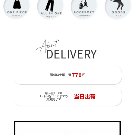
About
DELIVERY
770
送料は全国一律
円
月～金15:00
当日出荷
土・日・祝11:00までの
決済完了で