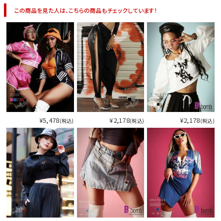
今活躍している多ジャンルダンサーさん×bombshellコラボ特集
この商品を見た人は、こちらの商品もチェックしています！
¥5,478
¥2,178
¥2,178
(税込)
(税込)
(税込)
今活