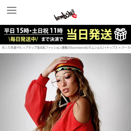
toggle navigation
OODS
bshell
B/bomb
ダンス衣装やヒップホップ系B系ファッション通販のbombshell(ボムシェル)
トップス
パーカ