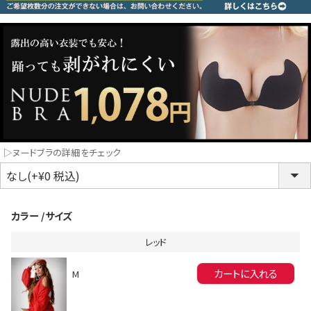
コスプレ
クリスマス
ランジェリ
LINE連携でクーポンもらえる!!
informat
▷ヌードブラの詳細をチェック
同一商品まとめ買いキャンペーン
カラー
サイズ
レッド
カートに入れる
M
インスタ写真投稿キャンペーン！