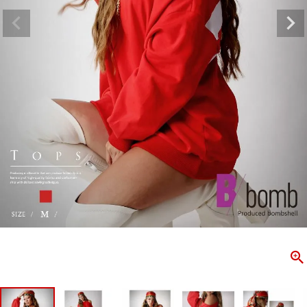
ombshell＝ボムシェル】はダンス衣装専門ブランド。
【B/bo
ス衣装ならお任せ！オリジナル衣装やダンス衣装のトータル
「これどこ
ディネートのご提案。 ボムシェルならではの最新で斬新な
好き女子の
映えをお届け。 撮影で使用してる小物や靴などダンサー必
レッスン着
コーデはイメージしやすく、全てボムシェルでご購入可能。
シルエット
着とは差別化出来るしっかりした衣装のご提案はダンサー
ンなど、幅
テージ映えを全力で応援してます。
ゃれ女子必
商品一覧
KUP CONTENTS
PICKUP 
OOKBOOK
LOOKB
ス衣装
ストリート
新作