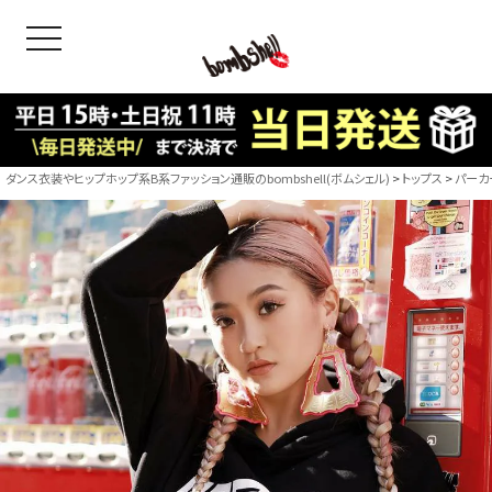
toggle navigation
OODS
bshell
B/bomb
ダンス衣装やヒップホップ系B系ファッション通販のbombshell(ボムシェル)
トップス
パーカ