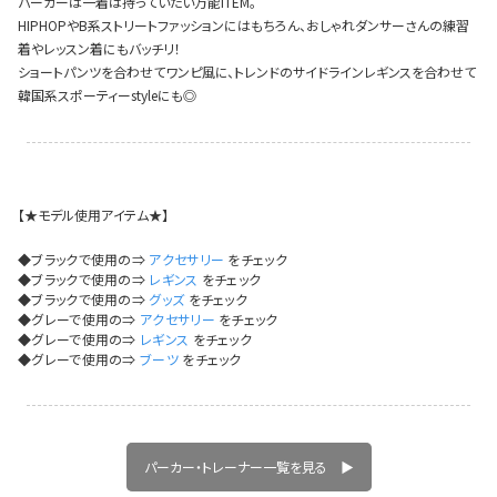
パーカーは一着は持っていたい万能ITEM。
イベント一覧
HIPHOPやB系ストリートファッションにはもちろん、おしゃれダンサーさんの練習
着やレッスン着にもバッチリ！
ショートパンツを合わせてワンピ風に、トレンドのサイドラインレギンスを合わせて
韓国系スポーティーstyleにも◎
【★モデル使用アイテム★】
◆ブラックで使用の⇒
アクセサリー
をチェック
◆ブラックで使用の⇒
レギンス
をチェック
◆ブラックで使用の⇒
グッズ
をチェック
◆グレーで使用の⇒
アクセサリー
をチェック
◆グレーで使用の⇒
レギンス
をチェック
◆グレーで使用の⇒
ブーツ
をチェック
パーカー・トレーナー一覧を見る ▶