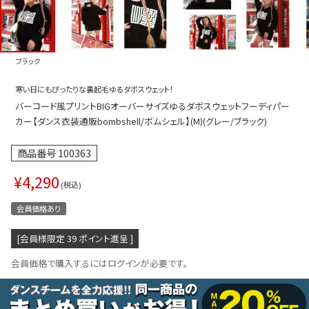
プス
トップス
ムス
ボトムス
ブラック
ター
ワンピース
寒い日にもぴったりな裏起毛ゆるダボスウェット！
トアップ
セットアッ
バーコード風プリントBIGオーバーサイズゆるダボスウェットフーディパー
ピース
ルームウェ
カー【ダンス衣装通販bombshell/ボムシェル】(M)(グレー/ブラック)
ルインワン／サロペット
オールイン
商品番号
100363
タード
アウター
¥
4,290
税込
ドブラ・ニップレス
ダンスシュ
会員価格あり
アクセサリ
[会員様限定
39
ポイント進呈 ]
グッズ
会員価格で購入するにはログインが必要です。
水着
浴衣
ormation