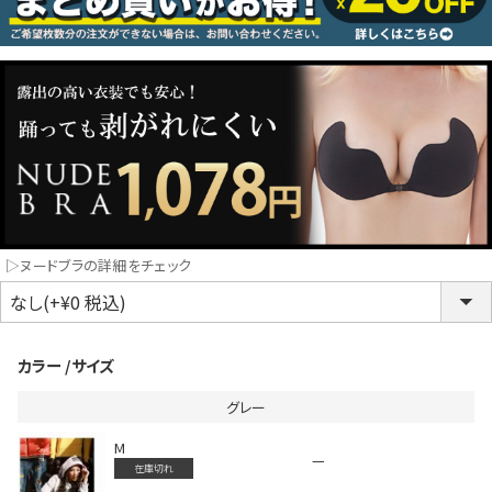
コスプレ
クリスマス
ランジェリ
LINE連携でクーポンもらえる!!
informat
▷ヌードブラの詳細をチェック
同一商品まとめ買いキャンペーン
カラー
サイズ
グレー
M
—
在庫切れ
インスタ写真投稿キャンペーン！