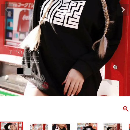
ombshell＝ボムシェル】はダンス衣装専門ブランド。
【B/bo
ス衣装ならお任せ！オリジナル衣装やダンス衣装のトータル
「これどこ
ディネートのご提案。 ボムシェルならではの最新で斬新な
好き女子の
映えをお届け。 撮影で使用してる小物や靴などダンサー必
レッスン着
コーデはイメージしやすく、全てボムシェルでご購入可能。
シルエット
着とは差別化出来るしっかりした衣装のご提案はダンサー
ンなど、幅
テージ映えを全力で応援してます。
ゃれ女子必
商品一覧
KUP CONTENTS
PICKUP 
OOKBOOK
LOOKB
ス衣装
ストリート
新作