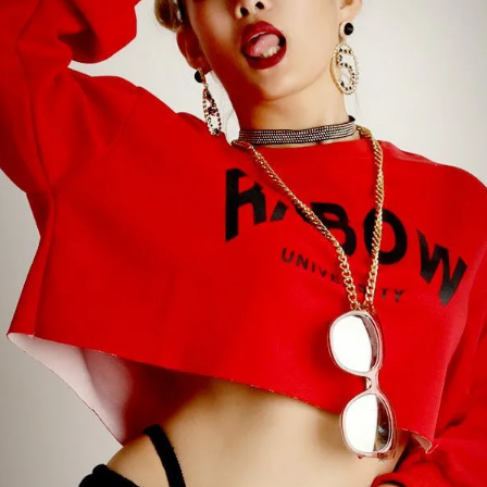
【B/bomb＝ビーボム】はストリートファッション
新な衣装映えをお届け。
「これどこに売ってるの？」とついつい聞かれてし
化出来るしっかりした
論、流行りのスタイルや日本であまり売ってないシ
ともかぶりたくない！というおしゃれ女子必見のス