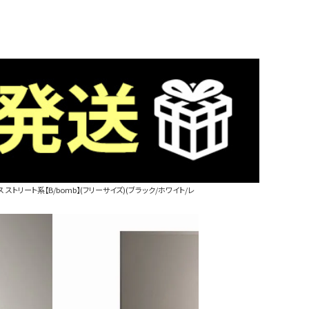
トリート系【B/bomb】(フリーサイズ)(ブラック/ホワイト/レ