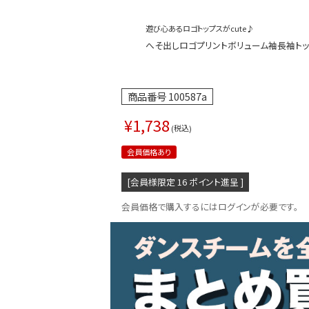
遊び心あるロゴトップスがcute♪
へそ出しロゴプリントボリューム袖長袖トップス 
商品番号
100587a
¥
1,738
税込
会員価格あり
[会員様限定
16
ポイント進呈 ]
会員価格で購入するにはログインが必要です。