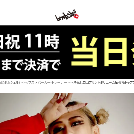
B/bomb
l(ボムシェル)
トップス
パーカー・トレーナー
へそ出しロゴプリントボリューム袖長袖トップス ス