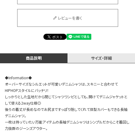
レビューを書く
Instagram LIVE items
商品説明
サイズ・詳細
◆Information◆
スタッフコーディネート
オーバーサイズなシルエットが可愛いデニムシャツは、スキニーと合わせて
HIPHOPスタイルにバッチリ！
しっかりとした生地だから閉じてシャツワンピとしても、開けてデニムジャケットと
して使える2way仕様◎
後ろの着丈が長めなのでお尻まですっぽり隠してくれて体型カバーもできる長袖
デニムシャツ。
一枚は持っていたい万能アイテムの長袖デニムシャツはシンプルだからこそ着回し
力抜群のジーンズアウター。