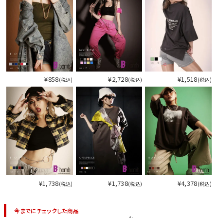
今活躍している多ジャンルダンサーさん×bombshellコラボ特集
¥858
¥2,728
¥1,518
(税込)
(税込)
(税込)
¥1,738
¥1,738
¥4,378
(税込)
(税込)
(税込)
今活
今までにチェックした商品