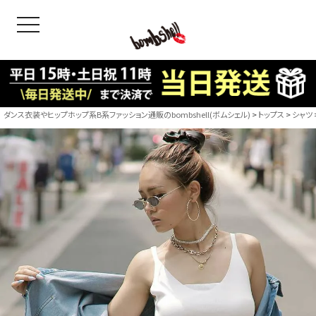
toggle navigation
OODS
bshell
B/bomb
ダンス衣装やヒップホップ系B系ファッション通販のbombshell(ボムシェル)
トップス
シャツ