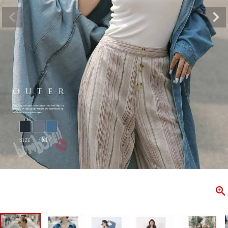
ombshell＝ボムシェル】はダンス衣装専門ブランド。
【B/bo
ス衣装ならお任せ！オリジナル衣装やダンス衣装のトータル
「これどこ
ディネートのご提案。 ボムシェルならではの最新で斬新な
好き女子の
映えをお届け。 撮影で使用してる小物や靴などダンサー必
レッスン着
コーデはイメージしやすく、全てボムシェルでご購入可能。
シルエット
着とは差別化出来るしっかりした衣装のご提案はダンサー
ンなど、幅
テージ映えを全力で応援してます。
ゃれ女子必
商品一覧
KUP CONTENTS
PICKUP 
OOKBOOK
LOOKB
ス衣装
ストリート
新作