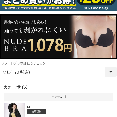
コスプレ
クリスマス
ランジェリ
LINE連携でクーポンもらえる!!
informat
▷ヌードブラの詳細をチェック
同一商品まとめ買いキャンペーン
カラー
サイズ
インディゴ
M
—
在庫切れ
インスタ写真投稿キャンペーン！