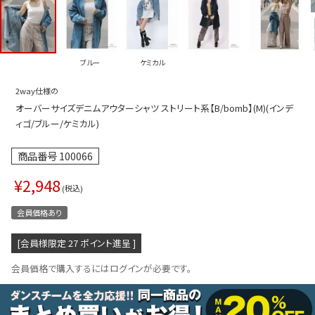
プス
トップス
ムス
ボトムス
ブルー
ケミカル
ター
ワンピース
2way仕様の
トアップ
セットアッ
オーバーサイズデニムアウターシャツ ストリート系【B/bomb】(M)(インデ
ピース
ルームウェ
ィゴ/ブルー/ケミカル)
ルインワン／サロペット
オールイン
商品番号
100066
タード
アウター
¥
2,948
税込
ドブラ・ニップレス
ダンスシュ
会員価格あり
アクセサリ
[会員様限定
27
ポイント進呈 ]
グッズ
会員価格で購入するにはログインが必要です。
水着
浴衣
ormation