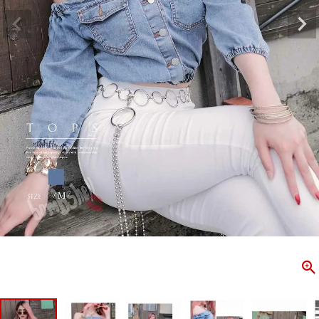
ombshell＝ボムシェル】はダンス衣装専門ブランド。
【B/bo
ス衣装ならお任せ！オリジナル衣装やダンス衣装のトータル
「これどこ
ディネートのご提案。 ボムシェルならではの最新で斬新な
好き女子の
映えをお届け。 撮影で使用してる小物や靴などダンサー必
レッスン着
コーデはイメージしやすく、全てボムシェルでご購入可能。
シルエット
着とは差別化出来るしっかりした衣装のご提案はダンサー
ンなど、幅
テージ映えを全力で応援してます。
ゃれ女子必
商品一覧
KUP CONTENTS
PICKUP 
OOKBOOK
LOOKB
ス衣装
ストリート
新作