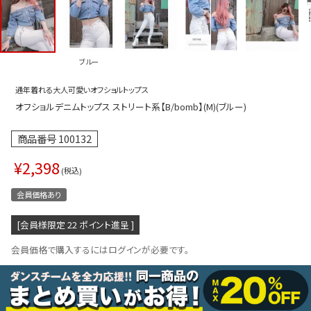
プス
トップス
ムス
ボトムス
ブルー
ター
ワンピース
通年着れる大人可愛いオフショルトップス
トアップ
セットアッ
オフショルデニムトップス ストリート系【B/bomb】(M)(ブルー)
ピース
ルームウェ
商品番号
100132
ルインワン／サロペット
オールイン
¥
2,398
タード
アウター
税込
会員価格あり
ドブラ・ニップレス
ダンスシュ
アクセサリ
[会員様限定
22
ポイント進呈 ]
グッズ
会員価格で購入するにはログインが必要です。
水着
浴衣
ormation