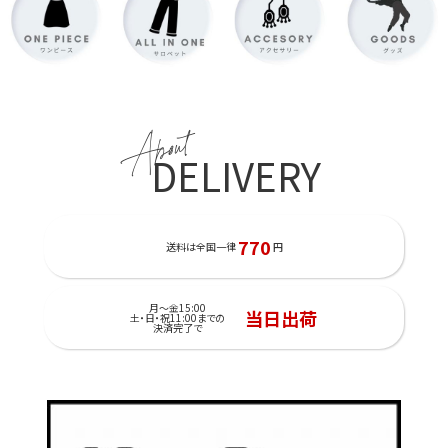
About
DELIVERY
770
送料は全国一律
円
月～金15:00
当日出荷
土・日・祝11:00までの
決済完了で