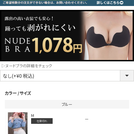
コスプレ
クリスマス
ランジェリ
LINE連携でクーポンもらえる!!
informat
▷ヌードブラの詳細をチェック
同一商品まとめ買いキャンペーン
カラー
サイズ
ブルー
M
—
在庫切れ
インスタ写真投稿キャンペーン！