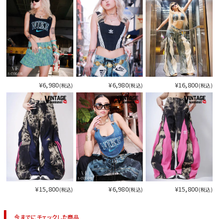
今活躍している多ジャンルダンサーさん×bombshellコラボ特集
¥6,980
¥6,980
¥16,800
(税込)
(税込)
(税込)
¥15,800
¥6,980
¥15,800
(税込)
(税込)
(税込)
今活
今までにチェックした商品