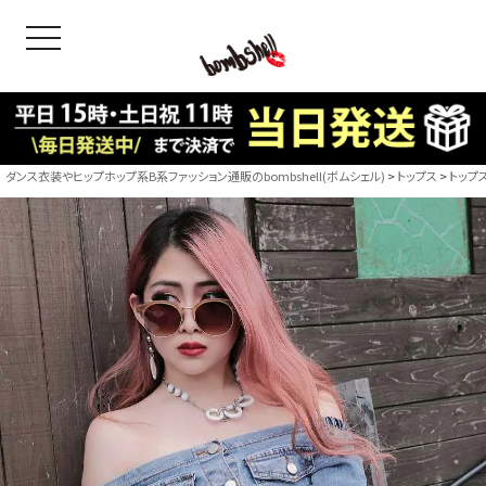
toggle navigation
OODS
bshell
B/bomb
ダンス衣装やヒップホップ系B系ファッション通販のbombshell(ボムシェル)
トップス
トップ