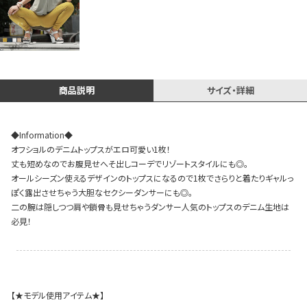
Instagram LIVE items
商品説明
サイズ・詳細
◆Information◆
オフショルのデニムトップスがエロ可愛い1枚！
丈も短めなのでお腹見せへそ出しコーデでリゾートスタイルにも◎。
オールシーズン使えるデザインのトップスになるので1枚でさらりと着たりギャルっ
スタッフコーディネート
ぽく露出させちゃう大胆なセクシーダンサーにも◎。
二の腕は隠しつつ肩や鎖骨も見せちゃうダンサー人気のトップスのデニム生地は
必見！
【★モデル使用アイテム★】