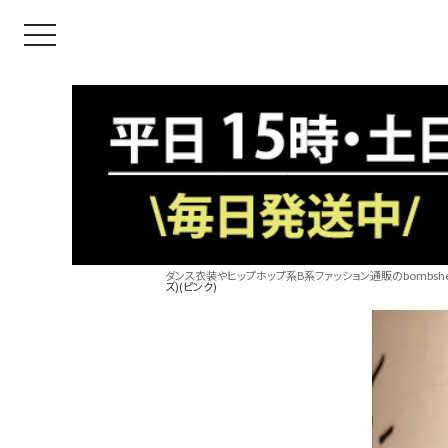
toggle navigation
ダンス衣装やヒップホップ系B系ファッション通販のbombshel
ズ)(ピンク)