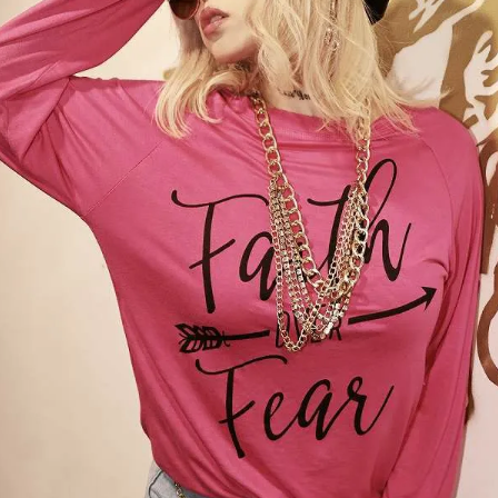
【B/bomb＝ビーボム】はストリートファッション
新な衣装映えをお届け。
「これどこに売ってるの？」とついつい聞かれてし
化出来るしっかりした
論、流行りのスタイルや日本であまり売ってないシ
ともかぶりたくない！というおしゃれ女子必見のス