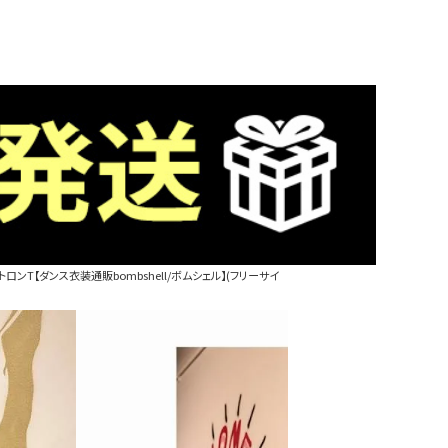
ンT【ダンス衣装通販bombshell/ボムシェル】(フリーサイ