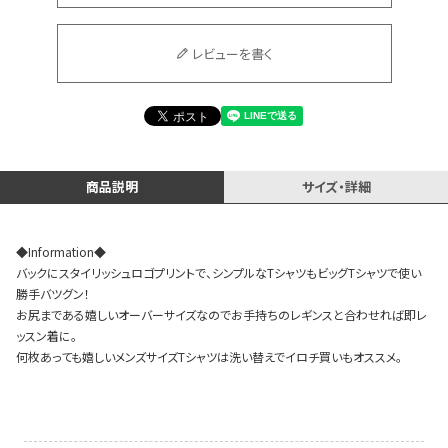
レビューを書く
Instagram LIVE items
商品説明
サイズ・詳細
◆Information◆
バックにスタイリッシュロゴプリントで、シンプルなTシャツもビッグTシャツで使い
スタッフコーディネート
勝手バツグン！
お尻まである嬉しいオーバーサイズなのでお手持ちのレギンスと合わせれば即レ
ッスン着に。
何枚あっても嬉しいメンズサイズTシャツは洗い替えでイロチ買いもオススメ。