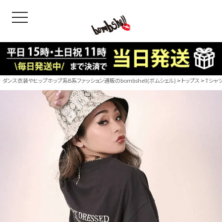
toggle navigation
OODS
bshell
B/bomb
ダンス衣装やヒップホップ系B系ファッション通販のbombshell(ボムシェル)
トップス
Tシャ