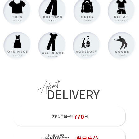
About
DELIVERY
770
送料は全国一律
円
月～金15:00
当日出荷
土・日・祝11:00までの