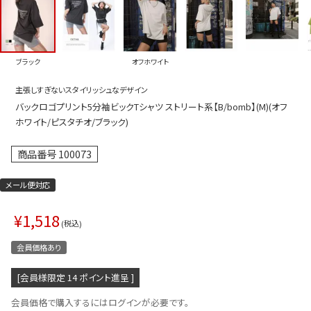
プス
トップス
ムス
ボトムス
ブラック
オフホワイト
ター
ワンピース
主張しすぎないスタイリッシュなデザイン
トアップ
セットアッ
バックロゴプリント5分袖ビックTシャツ ストリート系【B/bomb】(M)(オフ
ピース
ルームウェ
ホワイト/ピスタチオ/ブラック)
ルインワン／サロペット
オールイン
商品番号
100073
タード
アウター
メール便対応
ドブラ・ニップレス
ダンスシュ
¥
1,518
アクセサリ
税込
グッズ
会員価格あり
水着
[会員様限定
14
ポイント進呈 ]
浴衣
会員価格で購入するにはログインが必要です。
ormation