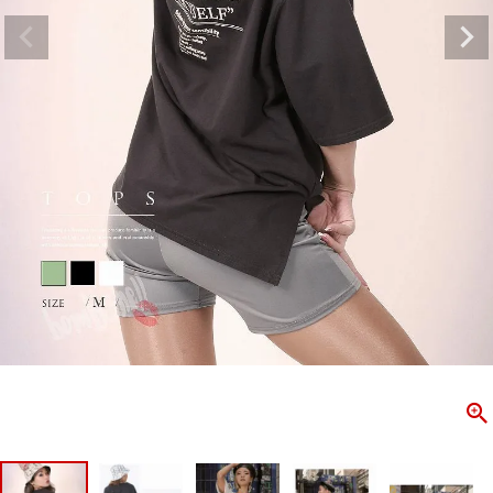
ombshell＝ボムシェル】はダンス衣装専門ブランド。
【B/bo
ス衣装ならお任せ！オリジナル衣装やダンス衣装のトータル
「これどこ
ディネートのご提案。 ボムシェルならではの最新で斬新な
好き女子の
映えをお届け。 撮影で使用してる小物や靴などダンサー必
レッスン着
コーデはイメージしやすく、全てボムシェルでご購入可能。
シルエット
着とは差別化出来るしっかりした衣装のご提案はダンサー
ンなど、幅
テージ映えを全力で応援してます。
ゃれ女子必
商品一覧
KUP CONTENTS
PICKUP 
OOKBOOK
LOOKB
ス衣装
ストリート
新作