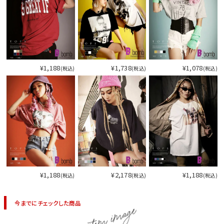
今活躍している多ジャンルダンサーさん×bombshellコラボ特集
¥1,188
¥1,738
¥1,078
(税込)
(税込)
(税込)
¥1,188
¥2,178
¥1,188
(税込)
(税込)
(税込)
今までにチェックした商品
今活
item image