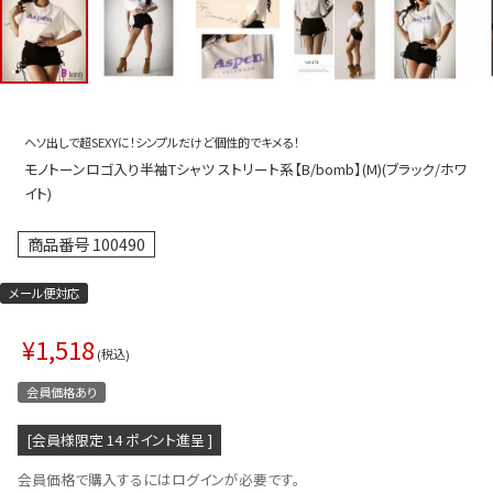
プス
トップス
ムス
ボトムス
ター
ワンピース
ヘソ出しで超SEXYに！シンプルだけど個性的でキメる！
トアップ
セットアッ
モノトーンロゴ入り半袖Tシャツ ストリート系【B/bomb】(M)(ブラック/ホワ
ピース
ルームウェ
イト)
ルインワン／サロペット
オールイン
商品番号
100490
タード
アウター
メール便対応
ドブラ・ニップレス
ダンスシュ
¥
1,518
アクセサリ
税込
グッズ
会員価格あり
水着
[会員様限定
14
ポイント進呈 ]
浴衣
会員価格で購入するにはログインが必要です。
ormation