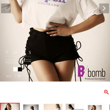
ombshell＝ボムシェル】はダンス衣装専門ブランド。
【B/bo
ス衣装ならお任せ！オリジナル衣装やダンス衣装のトータル
「これどこ
ディネートのご提案。 ボムシェルならではの最新で斬新な
好き女子の
映えをお届け。 撮影で使用してる小物や靴などダンサー必
レッスン着
コーデはイメージしやすく、全てボムシェルでご購入可能。
シルエット
着とは差別化出来るしっかりした衣装のご提案はダンサー
ンなど、幅
テージ映えを全力で応援してます。
ゃれ女子必
商品一覧
KUP CONTENTS
PICKUP 
OOKBOOK
LOOKB
ス衣装
ストリート
新作