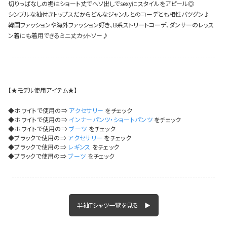
切りっぱなしの裾はショート丈でヘソ出しでsexyにスタイルをアピール◎
イベント一覧
シンプルな袖付きトップスだからどんなジャンルとのコーデとも相性バツグン♪
韓国ファッションや海外ファッション好き、B系ストリートコーデ、ダンサーのレッス
ン着にも着用できるミニ丈カットソー♪
【★モデル使用アイテム★】
◆ホワイトで使用の⇒
アクセサリー
をチェック
◆ホワイトで使用の⇒
インナーパンツ・ショートパンツ
をチェック
◆ホワイトで使用の⇒
ブーツ
をチェック
◆ブラックで使用の⇒
アクセサリー
をチェック
◆ブラックで使用の⇒
レギンス
をチェック
◆ブラックで使用の⇒
ブーツ
をチェック
半袖Tシャツ一覧を見る ▶