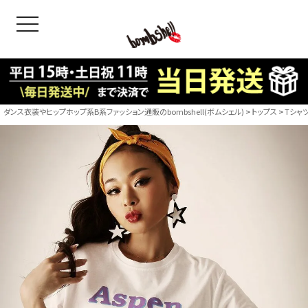
toggle navigation
OODS
bshell
B/bomb
ダンス衣装やヒップホップ系B系ファッション通販のbombshell(ボムシェル)
トップス
Tシャ