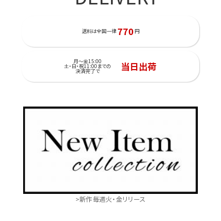
770
送料は全国一律
円
月～金15:00
当日出荷
土・日・祝11:00までの
決済完了で
>新作毎週火・金リリース