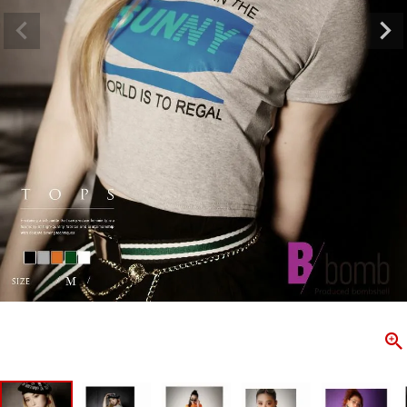
ombshell＝ボムシェル】はダンス衣装専門ブランド。
【B/bo
ス衣装ならお任せ！オリジナル衣装やダンス衣装のトータル
「これどこ
ディネートのご提案。 ボムシェルならではの最新で斬新な
好き女子の
映えをお届け。 撮影で使用してる小物や靴などダンサー必
レッスン着
コーデはイメージしやすく、全てボムシェルでご購入可能。
シルエット
着とは差別化出来るしっかりした衣装のご提案はダンサー
ンなど、幅
テージ映えを全力で応援してます。
ゃれ女子必
商品一覧
KUP CONTENTS
PICKUP 
OOKBOOK
LOOKB
ス衣装
ストリート
新作