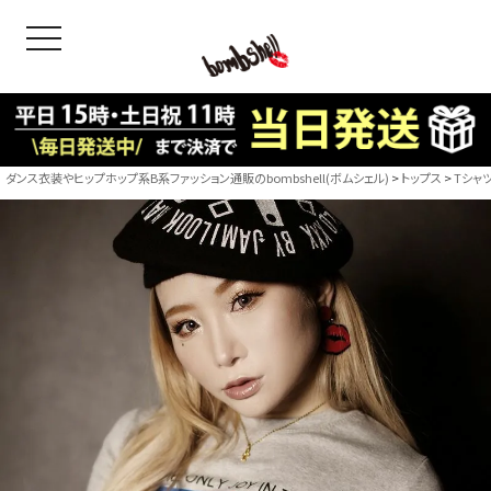
toggle navigation
OODS
bshell
B/bomb
ダンス衣装やヒップホップ系B系ファッション通販のbombshell(ボムシェル)
トップス
Tシャ