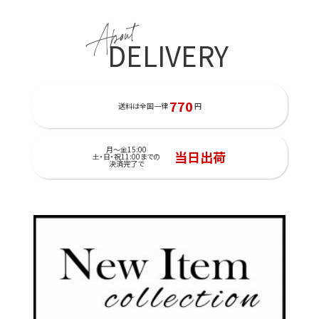
About
DELIVERY
770
送料は全国一律
円
月～金15:00
当日出荷
土・日・祝11:00までの
決済完了で