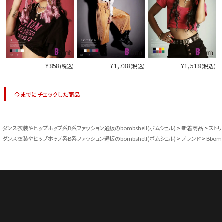
¥858
¥1,738
¥1,518
(税込)
(税込)
(税込)
今までにチェックした商品
ダンス衣装やヒップホップ系B系ファッション通販のbombshell(ボムシェル)
新着商品
スト
ダンス衣装やヒップホップ系B系ファッション通販のbombshell(ボムシェル)
ブランド
Bbom