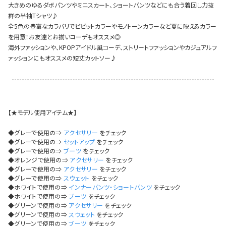
今活躍している多ジャンルダンサーさん×bombshellコラボ特集
大きめのゆるダボパンツやミニスカート、ショートパンツなどにも合う着回し力抜
群の半袖Tシャツ♪
全5色の豊富なカラバリでビビットカラーやモノトーンカラーなど夏に映えるカラー
を用意！お友達とお揃いコーデもオススメ◎
海外ファッションや、KPOPアイドル風コーデ、ストリートファッションやカジュアルフ
ァッションにもオススメの短丈カットソー♪
【★モデル使用アイテム★】
◆グレーで使用の⇒
アクセサリー
をチェック
◆グレーで使用の⇒
セットアップ
をチェック
◆グレーで使用の⇒
ブーツ
をチェック
◆オレンジで使用の⇒
アクセサリー
をチェック
◆グレーで使用の⇒
アクセサリー
をチェック
◆グレーで使用の⇒
スウェット
をチェック
◆ホワイトで使用の⇒
インナーパンツ・ショートパンツ
をチェック
◆ホワイトで使用の⇒
ブーツ
をチェック
◆グリーンで使用の⇒
アクセサリー
をチェック
今活
◆グリーンで使用の⇒
スウェット
をチェック
◆グリーンで使用の⇒
ブーツ
をチェック