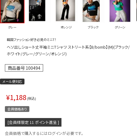
プス
トップス
ムス
ボトムス
グレー
オレンジ
ブラック
グリーン
ター
ワンピース
韓国ファッション好き必見のミニT！
トアップ
セットアッ
ヘソ出しショート丈半袖ミニTシャツ ストリート系【B/bomb】(M)(ブラック/
ピース
ルームウェ
ホワイト/グレー/グリーン/オレンジ)
ルインワン／サロペット
オールイン
商品番号
100494
タード
アウター
メール便対応
ドブラ・ニップレス
ダンスシュ
¥
1,188
アクセサリ
税込
グッズ
会員価格あり
水着
[会員様限定
11
ポイント進呈 ]
浴衣
会員価格で購入するにはログインが必要です。
ormation