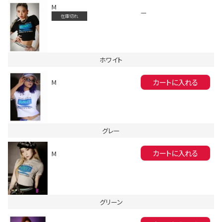
M
—
在庫切れ
ホワイト
カートに入れる
M
会員登録でいつでもお得に
グレー
カートに入れる
M
DANCE MOVIE
グリーン