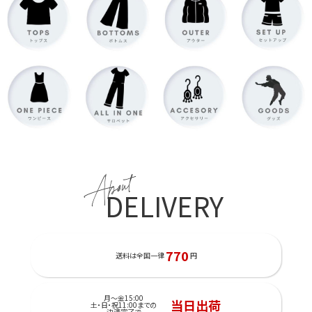
About
DELIVERY
770
送料は全国一律
円
月～金15:00
当日出荷
土・日・祝11:00までの
決済完了で