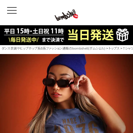
toggle navigation
OODS
bshell
B/bomb
ダンス衣装やヒップホップ系B系ファッション通販のbombshell(ボムシェル)
トップス
Tシャ