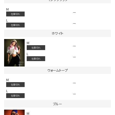
M
—
在庫切れ
L
—
在庫切れ
ホワイト
M
会員登録でいつでもお得に
—
在庫切れ
L
—
在庫切れ
ウォームトープ
M
—
在庫切れ
DANCE MOVIE
L
—
在庫切れ
ブルー
M