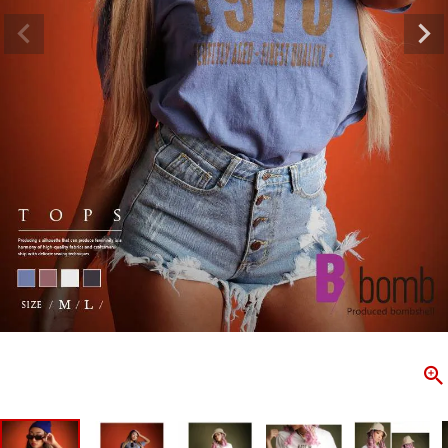
ombshell＝ボムシェル】はダンス衣装専門ブランド。
【B/bo
ス衣装ならお任せ！オリジナル衣装やダンス衣装のトータル
「これどこ
ディネートのご提案。 ボムシェルならではの最新で斬新な
好き女子の
映えをお届け。 撮影で使用してる小物や靴などダンサー必
レッスン着
コーデはイメージしやすく、全てボムシェルでご購入可能。
シルエット
着とは差別化出来るしっかりした衣装のご提案はダンサー
ンなど、幅
テージ映えを全力で応援してます。
ゃれ女子必
商品一覧
KUP CONTENTS
PICKUP 
OOKBOOK
LOOKB
ス衣装
ストリート
新作