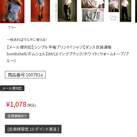
プス
トップス
ムス
ボトムス
ブルー
ター
ワンピース
一枚あればマルチに使える！
トアップ
セットアッ
【メール便対応】シンプル半袖プリントTシャツ【ダンス衣装通販
ピース
ルームウェ
bombshell/ボムシェル】(M/L)(インクブラック/ホワイト/ウォームトープ/ブ
ルー)
ルインワン／サロペット
オールイン
商品番号
100781a
タード
アウター
ドブラ・ニップレス
ダンスシュ
メール便対応
アクセサリ
¥
1,078
税込
グッズ
会員価格あり
水着
[会員様限定
10
ポイント進呈 ]
浴衣
ormation