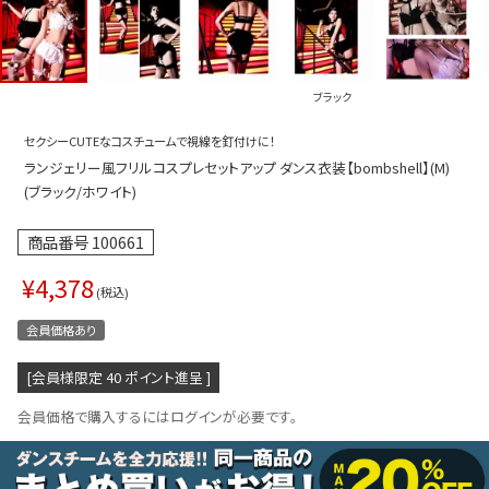
プス
トップス
ムス
ボトムス
ブラック
ター
ワンピース
セクシーCUTEなコスチュームで視線を釘付けに！
トアップ
セットアッ
ランジェリー風フリルコスプレセットアップ ダンス衣装【bombshell】(M)
ピース
ルームウェ
(ブラック/ホワイト)
ルインワン／サロペット
オールイン
商品番号
100661
タード
アウター
¥
4,378
税込
ドブラ・ニップレス
ダンスシュ
会員価格あり
アクセサリ
[会員様限定
40
ポイント進呈 ]
グッズ
会員価格で購入するにはログインが必要です。
水着
浴衣
ormation