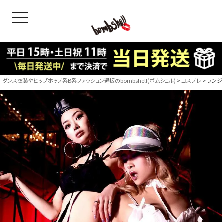
toggle navigation
OODS
bshell
B/bomb
ダンス衣装やヒップホップ系B系ファッション通販のbombshell(ボムシェル)
コスプレ
ランジ