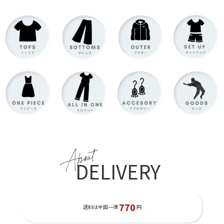
About
DELIVERY
770
送料は全国一律
円