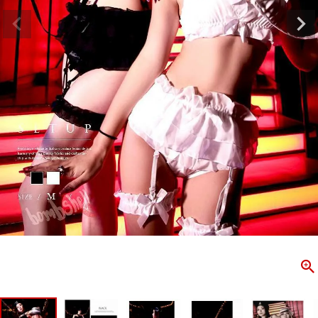
ombshell＝ボムシェル】はダンス衣装専門ブランド。
【B/bo
ス衣装ならお任せ！オリジナル衣装やダンス衣装のトータル
「これどこ
ディネートのご提案。 ボムシェルならではの最新で斬新な
好き女子の
映えをお届け。 撮影で使用してる小物や靴などダンサー必
レッスン着
コーデはイメージしやすく、全てボムシェルでご購入可能。
シルエット
着とは差別化出来るしっかりした衣装のご提案はダンサー
ンなど、幅
テージ映えを全力で応援してます。
ゃれ女子必
商品一覧
KUP CONTENTS
PICKUP 
OOKBOOK
LOOKB
ス衣装
ストリート
新作