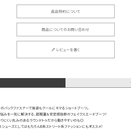
返品特約について
商品についてのお問い合わせ
レビューを書く
のバックファスナーで後姿もクールにキマるショートブーツ。
悩みを一気に解決する、超軽量＆安定感抜群のフェイクスエードブーツ！
かりにくい丸みのあるラウンドトゥだから動きやすいのも◎
スシューズとしてはもちろんB系ストリート系ファッションにもオススメ！