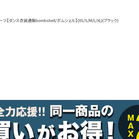
ルームウェア
オールインワン
ンス衣装通販bombshell/ボムシェル】(XS/S/M/L/XL)(ブラック)
アウター
ダンスシューズ・靴
アクセサリー
グッズ
水着
浴衣
コスプレ
クリスマス
ランジェリー