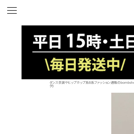
toggle navigation
ダンス衣装やヒップホップ系B系ファッション通販のbombshel
ク)