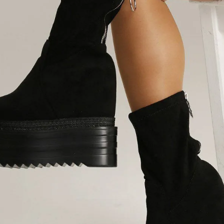
【B/bomb＝ビーボム】はストリートファッション
新な衣装映えをお届け。
「これどこに売ってるの？」とついつい聞かれてし
化出来るしっかりした
論、流行りのスタイルや日本であまり売ってないシ
ともかぶりたくない！というおしゃれ女子必見のス