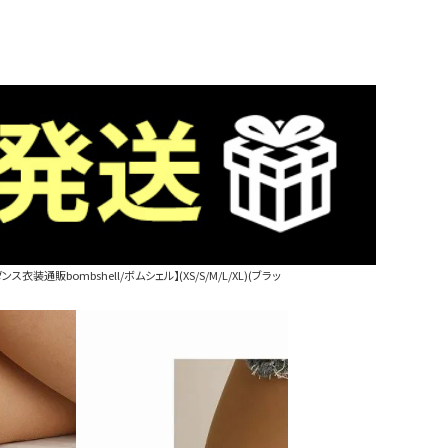
通販bombshell/ボムシェル】(XS/S/M/L/XL)(ブラッ