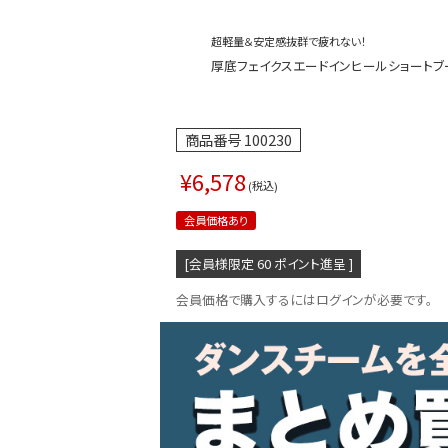
超軽量＆安定感抜群で疲れない！
厚底フェイクスエードインヒールショートブーツ【ダ
商品番号
100230
¥
6,578
税込
会員価格あり
[会員様限定
60
ポイント進呈 ]
会員価格で購入するにはログインが必要です。