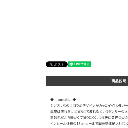
会員登録でいつでもお得に
商品説明
◆Information◆
シンプルなのにゴツめデザインがカッコイイ！シルバー
厚底は盛れるけど重たくて疲れるというダンサーのお
裏起毛だから暖かくて滑りにくく、つま先に負担のか
インヒール仕様の13cmヒールで脚長効果絶大！ダン