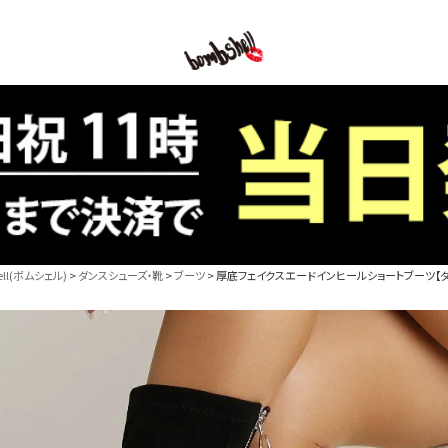
B/bomb
l(ボムシェル)
ダンスシューズ・靴
ブーツ
厚底フェイクスエードインヒールショートブーツ【ダンス衣装