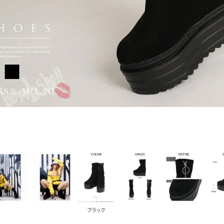
PICKUP CONTENTS
LOOKBOOK
ストリート
新作
トップス
ボトムス
ワンピース
セットアップ
ブラック