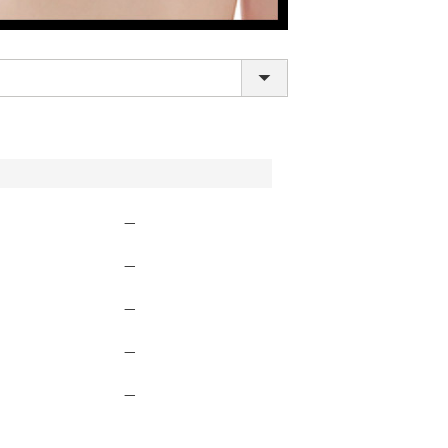
—
—
LINE連携でクーポンもらえる!!
—
—
—