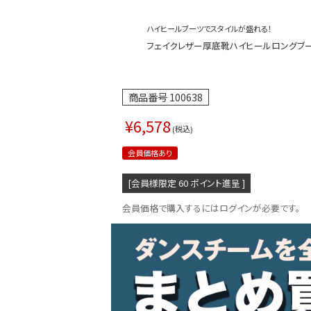
ハイヒールブーツでスタイルが盛れる！
フェイクレザー厚底靴ハイヒールロングブーツ ダン
商品番号
100638
¥
6,578
税込
会員価格あり
[会員様限定
60
ポイント進呈 ]
会員価格で購入するにはログインが必要です。