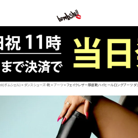
B/bomb
l(ボムシェル)
ダンスシューズ・靴
ブーツ
フェイクレザー厚底靴ハイヒールロングブーツ ダンス衣装【