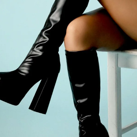
【B/bomb＝ビーボム】はストリートファッション
新な衣装映えをお届け。
「これどこに売ってるの？」とついつい聞かれてし
化出来るしっかりした
論、流行りのスタイルや日本であまり売ってないシ
ともかぶりたくない！というおしゃれ女子必見のス