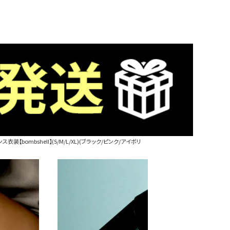
bombshell】(S/M/L/XL)(ブラック/ピンク/アイボリ