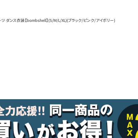
ルームウェア
オールインワン
ス衣装【bombshell】(S/M/L/XL)(ブラック/ピンク/アイボリー)
アウター
ダンスシューズ・靴
アクセサリー
グッズ
水着
浴衣
コスプレ
クリスマス
ランジェリー