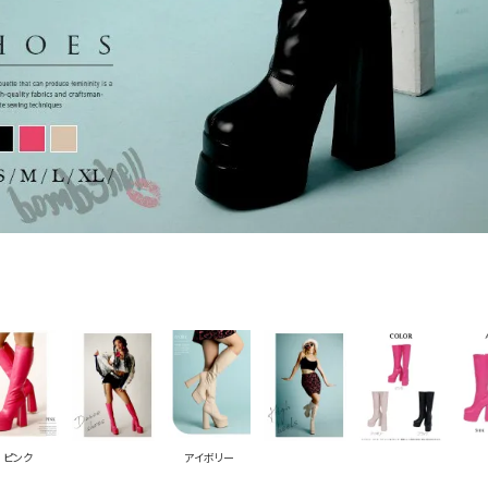
PICKUP CONTENTS
LOOKBOOK
ストリート
新作
トップス
ボトムス
ワンピース
セットアップ
ピンク
アイボリー