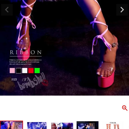
ombshell＝ボムシェル】はダンス衣装専門ブランド。
【B/bo
ス衣装ならお任せ！オリジナル衣装やダンス衣装のトータル
「これどこ
ディネートのご提案。 ボムシェルならではの最新で斬新な
好き女子の
映えをお届け。 撮影で使用してる小物や靴などダンサー必
レッスン着
コーデはイメージしやすく、全てボムシェルでご購入可能。
シルエット
着とは差別化出来るしっかりした衣装のご提案はダンサー
ンなど、幅
テージ映えを全力で応援してます。
ゃれ女子必
商品一覧
KUP CONTENTS
PICKUP 
OOKBOOK
LOOKB
ス衣装
ストリート
新作