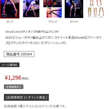
プス
トップス
ムス
ボトムス
ピンク
ブラック
ホワイト
ター
ワンピース
Sexy＆CuteさUP♪ダンス衣装の仕上げにON！
トアップ
セットアッ
SEXYビジューボディ編み上げリボン ストリート系【B/bomb】(フリーサイ
ピース
ルームウェ
ズ)(ブラック/ホワイト/ピンク/グリーン/レッド)
ルインワン／サロペット
オールイン
商品番号
100564
タード
アウター
メール便対応
ドブラ・ニップレス
ダンスシュ
¥
1,298
アクセサリ
税込
グッズ
会員価格あり
水着
[会員様限定
12
ポイント進呈 ]
浴衣
会員価格で購入するにはログインが必要です。
ormation