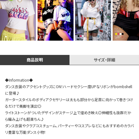
イベント一覧
商品説明
サイズ・詳細
◆Information◆
ダンス衣装のアクセントグッズにON！ハードセクシー度UPなリボンがbombshell
に登場♪
ガータースタイルのボディアクセサリーは太もも部分から足首に向かって巻きつけ
るだけで美脚を演出◎
ライトストーンがついたデザインがステージ上で煌めき映え◎伸縮性も抜群だか
ら編み上げも超楽ちん♪
ダンス衣装やクラブコスチューム、パーティーやコスプレなどにもおすすめのカラバ
リ豊富な万能ダンス小物！