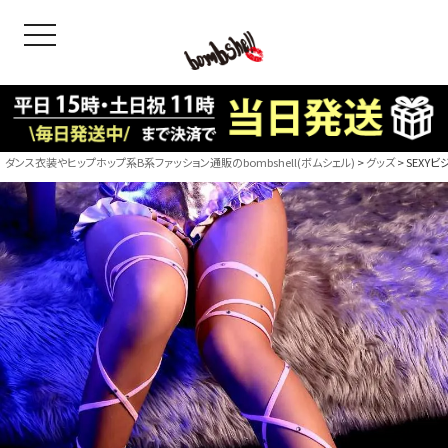
toggle navigation
OODS
bshell
B/bomb
ダンス衣装やヒップホップ系B系ファッション通販のbombshell(ボムシェル)
グッズ
SEXYビ