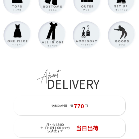
About
DELIVERY
770
送料は全国一律
円
月～金15:00
当日出荷
土・日・祝11:00までの
決済完了で