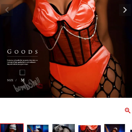
ombshell＝ボムシェル】はダンス衣装専門ブランド。
【B/bo
ス衣装ならお任せ！オリジナル衣装やダンス衣装のトータル
「これどこ
ディネートのご提案。 ボムシェルならではの最新で斬新な
好き女子の
映えをお届け。 撮影で使用してる小物や靴などダンサー必
レッスン着
コーデはイメージしやすく、全てボムシェルでご購入可能。
シルエット
着とは差別化出来るしっかりした衣装のご提案はダンサー
ンなど、幅
テージ映えを全力で応援してます。
ゃれ女子必
商品一覧
KUP CONTENTS
PICKUP 
OOKBOOK
LOOKB
ス衣装
ストリート
新作