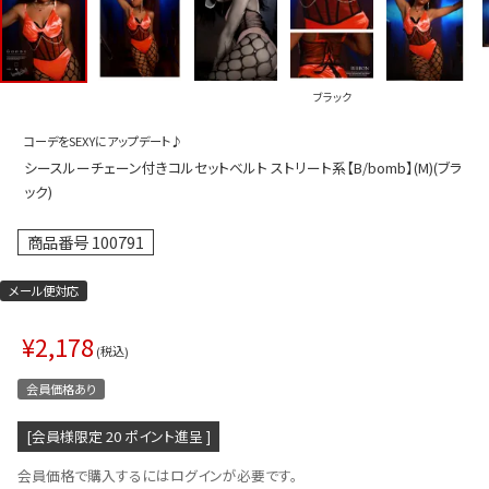
プス
トップス
ムス
ボトムス
ブラック
ター
ワンピース
コーデをSEXYにアップデート♪
トアップ
セットアッ
シースルーチェーン付きコルセットベルト ストリート系【B/bomb】(M)(ブラ
ピース
ルームウェ
ック)
ルインワン／サロペット
オールイン
商品番号
100791
タード
アウター
メール便対応
ドブラ・ニップレス
ダンスシュ
¥
2,178
アクセサリ
税込
グッズ
会員価格あり
水着
[会員様限定
20
ポイント進呈 ]
浴衣
会員価格で購入するにはログインが必要です。
ormation