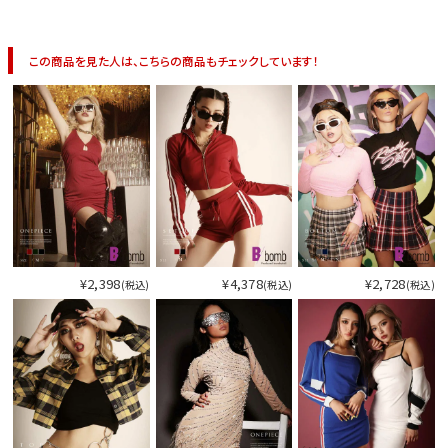
今活躍している多ジャンルダンサーさん×bombshellコラボ特集
この商品を見た人は、こちらの商品もチェックしています！
¥2,398
¥4,378
¥2,728
(税込)
(税込)
(税込)
今活