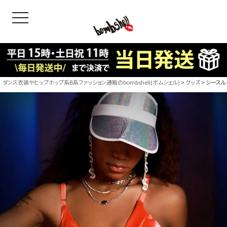
toggle navigation
OODS
bshell
B/bomb
ダンス衣装やヒップホップ系B系ファッション通販のbombshell(ボムシェル)
グッズ
シースルー