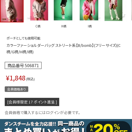
プス
トップス
ムス
ボトムス
C柄
H柄
I柄
ター
ワンピース
ポーチとしても使用可能
トアップ
セットアッ
カラーファーショルダーバッグ ストリート系【B/bomb】(フリーサイズ)(C
ピース
ルームウェ
柄/G柄/H柄/I柄)
ルインワン／サロペット
オールイン
商品番号
506871
タード
アウター
¥
1,848
税込
ドブラ・ニップレス
ダンスシュ
会員価格あり
アクセサリ
[会員様限定
17
ポイント進呈 ]
グッズ
会員価格で購入するにはログインが必要です。
水着
浴衣
ormation