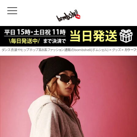
toggle navigation
OODS
bshell
B/bomb
ダンス衣装やヒップホップ系B系ファッション通販のbombshell(ボムシェル)
グッズ
カラーファ