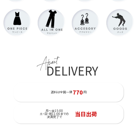
About
DELIVERY
770
送料は全国一律
円
月～金15:00
当日出荷
土・日・祝11:00までの
決済完了で