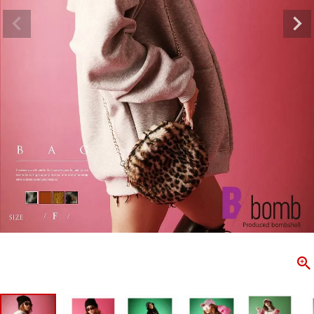
ombshell＝ボムシェル】はダンス衣装専門ブランド。
【B/bo
ス衣装ならお任せ！オリジナル衣装やダンス衣装のトータル
「これどこ
ディネートのご提案。 ボムシェルならではの最新で斬新な
好き女子の
映えをお届け。 撮影で使用してる小物や靴などダンサー必
レッスン着
コーデはイメージしやすく、全てボムシェルでご購入可能。
シルエット
着とは差別化出来るしっかりした衣装のご提案はダンサー
ンなど、幅
テージ映えを全力で応援してます。
ゃれ女子必
商品一覧
KUP CONTENTS
PICKUP 
OOKBOOK
LOOKB
ス衣装
ストリート
新作