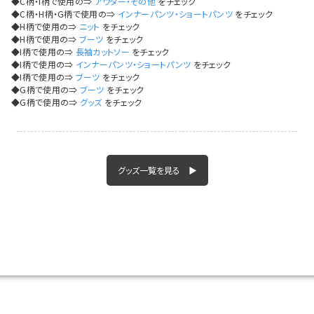
◆C柄・I柄で使用の⇒
アウター・その他
をチェック
今活躍している多ジャンルダンサーさん×bombshellコラボ特集
◆C柄・H柄・G柄で使用の⇒
インナーパンツ・ショートパンツ
をチェック
◆H柄で使用の⇒
ニット
をチェック
◆H柄で使用の⇒
ブーツ
をチェック
◆I柄で使用の⇒
長袖カットソー
をチェック
◆I柄で使用の⇒
インナーパンツ・ショートパンツ
をチェック
◆I柄で使用の⇒
ブーツ
をチェック
◆G柄で使用の⇒
ブーツ
をチェック
◆G柄で使用の⇒
グッズ
をチェック
グッズ一覧を見る ▶
今活