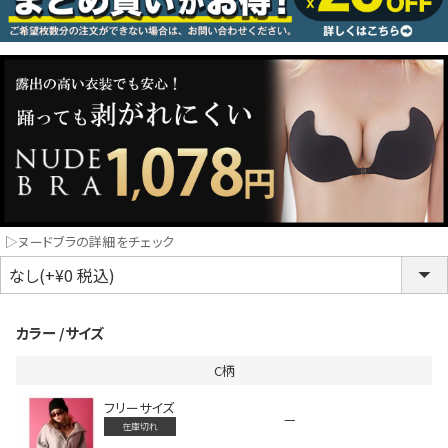
コスプレ
クリスマス
ランジェリ
LINE連携でクーポンもらえる!!
informat
▷ヌードブラの詳細をチェック
同一商品まとめ買いキャンペーン
カラー
サイズ
C柄
フリーサイズ
—
在庫切れ
インスタ写真投稿キャンペーン！