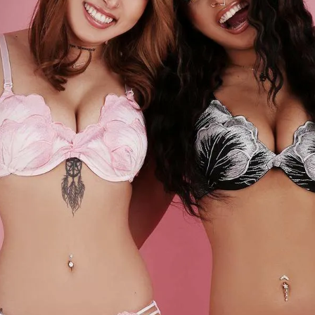
【B/bomb＝ビーボム】はストリートファッション
新な衣装映えをお届け。
「これどこに売ってるの？」とついつい聞かれてし
化出来るしっかりした
論、流行りのスタイルや日本であまり売ってないシ
ともかぶりたくない！というおしゃれ女子必見のス