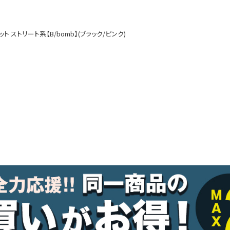
ルームウェア
オールインワン
ストリート系【B/bomb】(ブラック/ピンク)
アウター
ダンスシューズ・靴
アクセサリー
グッズ
水着
浴衣
コスプレ
クリスマス
ランジェリー