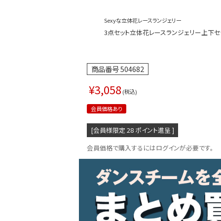
Sexyな立体花レースランジェリー
3点セット立体花レースランジェリー上下セット 
商品番号
504682
¥
3,058
税込
会員価格あり
[会員様限定
28
ポイント進呈 ]
会員価格で購入するにはログインが必要です。