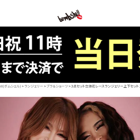
B/bomb
l(ボムシェル)
ランジェリー
ブラ＆ショーツ
3点セット立体花レースランジェリー上下セット スト