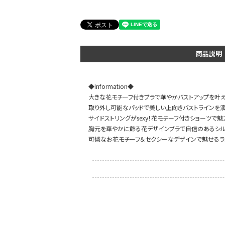
DANCE MOVIE
商品説明
◆Information◆
大きな花モチーフ付きブラで華やかバストアップを叶え
取り外し可能なパッドで美しい上向きバストラインを演
サイドストリングがsexy！花モチーフ付きショーツで
胸元を華やかに飾る花デザインブラで自信のあるシル
可憐なお花モチーフ＆セクシーなデザインで魅せるラ
Instagram LIVE items