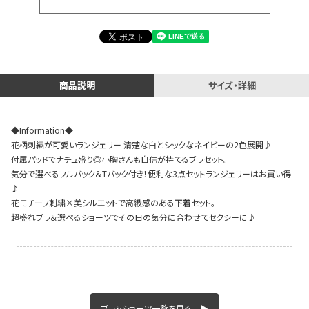
イベント一覧
商品説明
サイズ・詳細
◆Information◆
花柄刺繍が可愛いランジェリー 清楚な白とシックなネイビーの2色展開♪
付属パッドでナチュ盛り◎小胸さんも自信が持てるブラセット。
気分で選べるフルバック＆Tバック付き！便利な3点セットランジェリーはお買い得
♪
花モチーフ刺繍×美シルエットで高級感のある下着セット。
超盛れブラ＆選べるショーツでその日の気分に合わせてセクシーに♪
ブラ＆ショーツ一覧を見る ▶