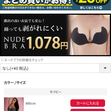
コスプレ
クリスマス
ランジェリ
LINE連携でクーポンもらえる!!
informat
▷ヌードブラの詳細をチェック
同一商品まとめ買いキャンペーン
カラー
サイズ
ネイビー
カートに入れる
B65cm
インスタ写真投稿キャンペーン！