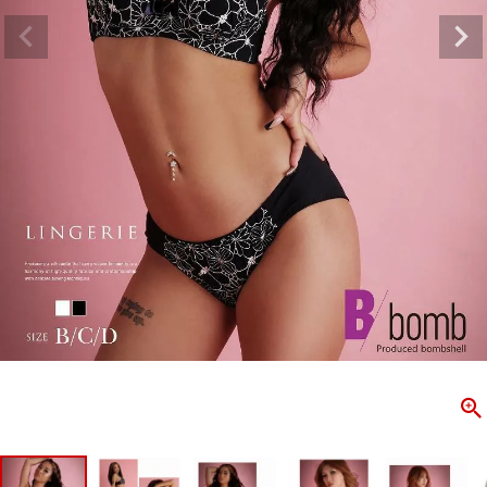
ombshell＝ボムシェル】はダンス衣装専門ブランド。
【B/bo
ス衣装ならお任せ！オリジナル衣装やダンス衣装のトータル
「これどこ
ディネートのご提案。 ボムシェルならではの最新で斬新な
好き女子の
映えをお届け。 撮影で使用してる小物や靴などダンサー必
レッスン着
コーデはイメージしやすく、全てボムシェルでご購入可能。
シルエット
着とは差別化出来るしっかりした衣装のご提案はダンサー
ンなど、幅
テージ映えを全力で応援してます。
ゃれ女子必
商品一覧
KUP CONTENTS
PICKUP 
OOKBOOK
LOOKB
ス衣装
ストリート
新作