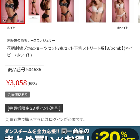
プス
トップス
ムス
ボトムス
ネイビー
ホワイト
ター
ワンピース
高級感のあるレースランジェリー
トアップ
セットアッ
花柄刺繍ブラ&ショーツセット3点セット下着 ストリート系【B/bomb】(ネイ
ピース
ルームウェ
ビー/ホワイト)
ルインワン／サロペット
オールイン
商品番号
504686
タード
アウター
¥
3,058
税込
ドブラ・ニップレス
ダンスシュ
会員価格あり
アクセサリ
[会員様限定
28
ポイント進呈 ]
グッズ
会員価格で購入するにはログインが必要です。
水着
浴衣
ormation