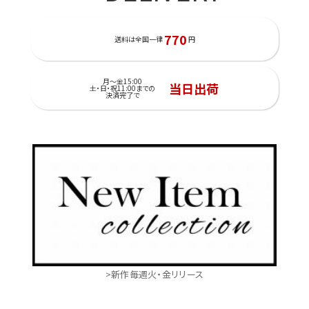
770
送料は全国一律
円
月～金15:00
当日出荷
土・日・祝11:00までの
決済完了で
>新作毎週火・金リリース