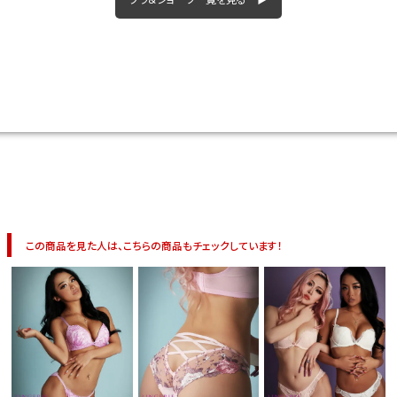
今活躍している多ジャンルダンサーさん×bombshellコラボ特集
この商品を見た人は、こちらの商品もチェックしています！
今活