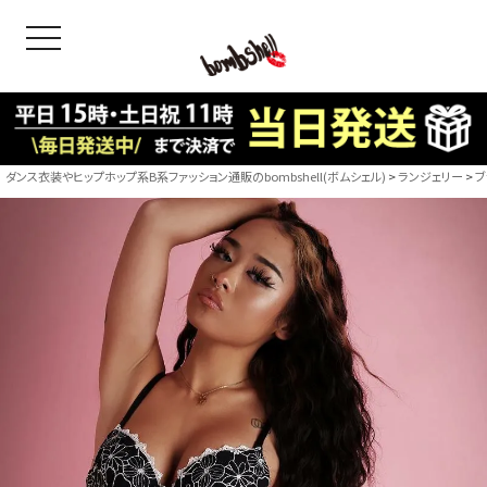
toggle navigation
OODS
bshell
B/bomb
ダンス衣装やヒップホップ系B系ファッション通販のbombshell(ボムシェル)
ランジェリー
ブ