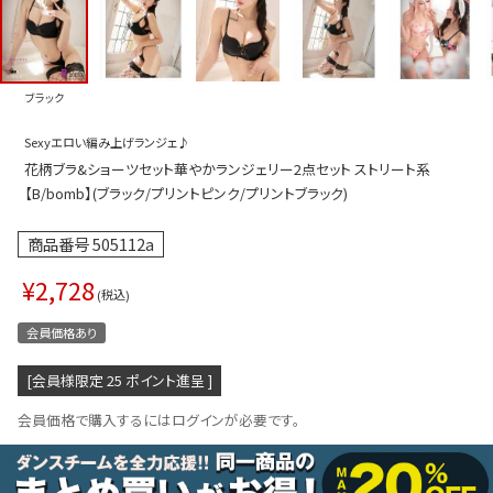
プス
トップス
ムス
ボトムス
ブラック
ター
ワンピース
Sexyエロい編み上げランジェ♪
トアップ
セットアッ
花柄ブラ&ショーツセット華やかランジェリー2点セット ストリート系
ピース
ルームウェ
【B/bomb】(ブラック/プリントピンク/プリントブラック)
ルインワン／サロペット
オールイン
商品番号
505112a
タード
アウター
¥
2,728
税込
ドブラ・ニップレス
ダンスシュ
会員価格あり
アクセサリ
[会員様限定
25
ポイント進呈 ]
グッズ
会員価格で購入するにはログインが必要です。
水着
浴衣
ormation