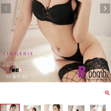
ombshell＝ボムシェル】はダンス衣装専門ブランド。
【B/bo
ス衣装ならお任せ！オリジナル衣装やダンス衣装のトータル
「これどこ
ディネートのご提案。 ボムシェルならではの最新で斬新な
好き女子の
映えをお届け。 撮影で使用してる小物や靴などダンサー必
レッスン着
コーデはイメージしやすく、全てボムシェルでご購入可能。
シルエット
着とは差別化出来るしっかりした衣装のご提案はダンサー
ンなど、幅
テージ映えを全力で応援してます。
ゃれ女子必
商品一覧
KUP CONTENTS
PICKUP 
OOKBOOK
LOOKB
ス衣装
ストリート
新作