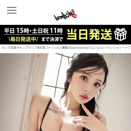
toggle navigation
OODS
bshell
B/bomb
ダンス衣装やヒップホップ系B系ファッション通販のbombshell(ボムシェル)
ランジェリー
ブ