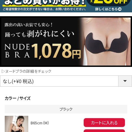
コスプレ
クリスマス
ランジェリ
LINE連携でクーポンもらえる!!
informat
▷ヌードブラの詳細をチェック
同一商品まとめ買いキャンペーン
カラー
サイズ
ブラック
カートに入れる
B65cm（M）
インスタ写真投稿キャンペーン！