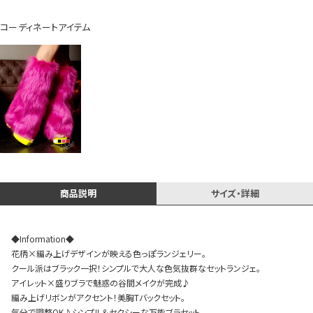
今活躍している多ジャンルダンサーさん×bombshellコラボ特集
コーディネートアイテム
商品説明
サイズ・詳細
◆Information◆
花柄×編み上げデザインが映える色っぽランジェリー。
クール派はブラック一択！シンプルで大人な色気抜群なセットランジェ。
アイレット×盛りブラで魅惑の谷間メイクが完成♪
今活
編み上げリボンがアクセント！美胸Tバックセット。
気分で調整OK♪シンプル＆セクシーな万能ブラセット。