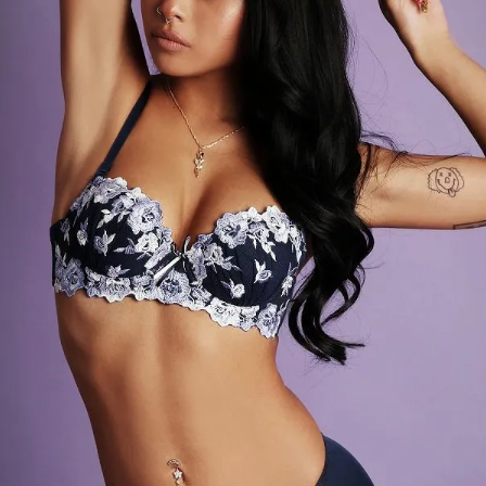
【B/bomb＝ビーボム】はストリートファッション
新な衣装映えをお届け。
「これどこに売ってるの？」とついつい聞かれてし
化出来るしっかりした
論、流行りのスタイルや日本であまり売ってないシ
ともかぶりたくない！というおしゃれ女子必見のス