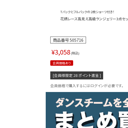
Tバックとフルバックの２枚ショーツ付き！
花柄レース高見え高級ランジェリー3点セットレ
商品番号
505716
¥
3,058
税込
会員価格あり
[会員様限定
28
ポイント進呈 ]
会員価格で購入するにはログインが必要です。