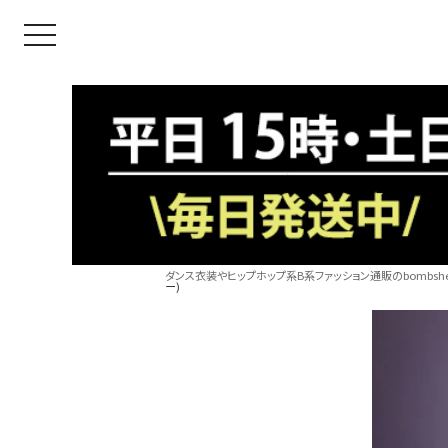
toggle navigation
ダンス衣装やヒップホップ系B系ファッション通販のbombshel
ー)