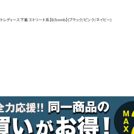
ルームウェア
オールインワン
ディース下着 ストリート系【B/bomb】(ブラック/ピンク/ネイビー)
アウター
ダンスシューズ・靴
アクセサリー
グッズ
水着
浴衣
コスプレ
クリスマス
ランジェリー