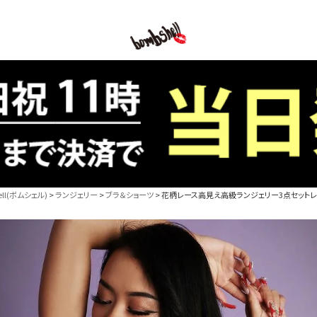
B/bomb
l(ボムシェル)
ランジェリー
ブラ＆ショーツ
花柄レース高見え高級ランジェリー3点セットレディ