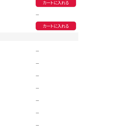
カートに入れる
同一商品まとめ買いキャンペーン
—
カートに入れる
—
—
—
—
—
インスタ写真投稿キャンペーン！
—
—