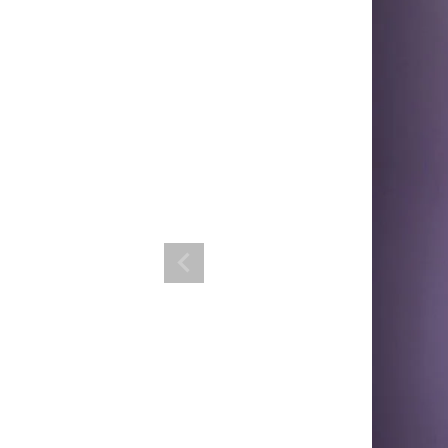
ランド。
ス衣装のトータルコーディネートのご提案。 ボムシェルならではの最新で斬
コーデはイメージしやすく、全てボムシェルでご購入可能。 普段着とは差別
で応援してます。
商品一覧