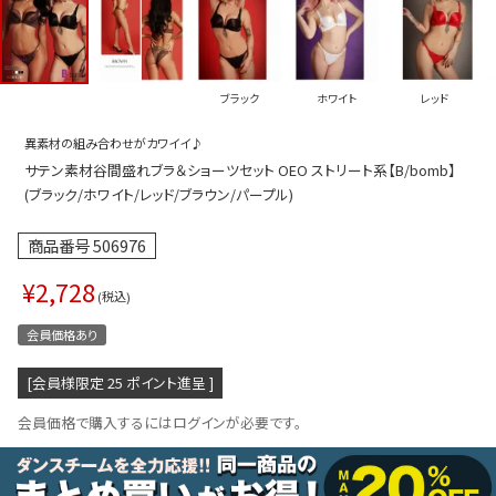
プス
トップス
ムス
ボトムス
ブラック
ホワイト
レッド
ター
ワンピース
異素材の組み合わせがカワイイ♪
トアップ
セットアッ
サテン素材谷間盛れブラ＆ショーツセット OEO ストリート系【B/bomb】
ピース
ルームウェ
(ブラック/ホワイト/レッド/ブラウン/パープル)
ルインワン／サロペット
オールイン
商品番号
506976
タード
アウター
¥
2,728
税込
ドブラ・ニップレス
ダンスシュ
会員価格あり
アクセサリ
[会員様限定
25
ポイント進呈 ]
グッズ
会員価格で購入するにはログインが必要です。
水着
浴衣
ormation