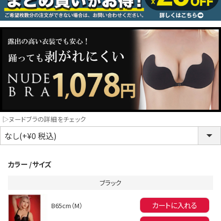
コスプレ
クリスマス
ランジェリ
LINE連携でクーポンもらえる!!
informat
▷ヌードブラの詳細をチェック
同一商品まとめ買いキャンペーン
カラー
サイズ
ブラック
カートに入れる
B65cm（M）
インスタ写真投稿キャンペーン！