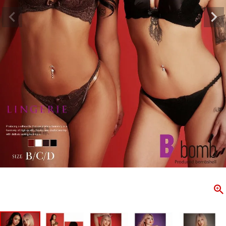
ombshell＝ボムシェル】はダンス衣装専門ブランド。
【B/bo
ス衣装ならお任せ！オリジナル衣装やダンス衣装のトータル
「これどこ
ディネートのご提案。 ボムシェルならではの最新で斬新な
好き女子の
映えをお届け。 撮影で使用してる小物や靴などダンサー必
レッスン着
コーデはイメージしやすく、全てボムシェルでご購入可能。
シルエット
着とは差別化出来るしっかりした衣装のご提案はダンサー
ンなど、幅
テージ映えを全力で応援してます。
ゃれ女子必
商品一覧
KUP CONTENTS
PICKUP 
OOKBOOK
LOOKB
ス衣装
ストリート
新作