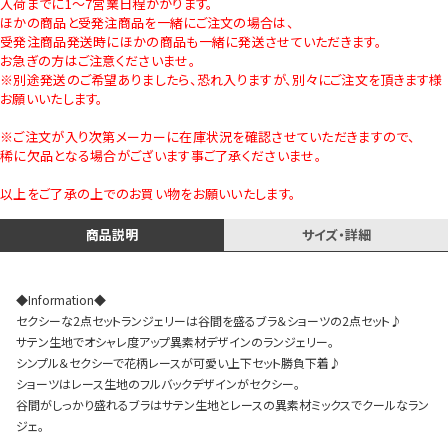
入荷までに1～7営業日程かかります。
ほかの商品と受発注商品を一緒にご注文の場合は、
受発注商品発送時にほかの商品も一緒に発送させていただきます。
お急ぎの方はご注意くださいませ。
※別途発送のご希望ありましたら、恐れ入りますが、別々にご注文を頂きます様
お願いいたします。
※ご注文が入り次第メーカーに在庫状況を確認させていただきますので、
稀に欠品となる場合がございます事ご了承くださいませ。
以上をご了承の上でのお買い物をお願いいたします。
商品説明
サイズ・詳細
◆Information◆
セクシーな2点セットランジェリーは谷間を盛るブラ＆ショーツの2点セット♪
サテン生地でオシャレ度アップ異素材デザインのランジェリー。
シンプル＆セクシーで花柄レースが可愛い上下セット勝負下着♪
ショーツはレース生地のフルバックデザインがセクシー。
谷間がしっかり盛れるブラはサテン生地とレースの異素材ミックスでクールなラン
ジェ。