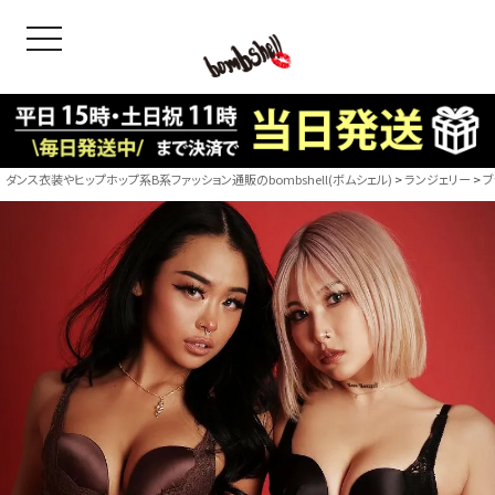
toggle navigation
OODS
bshell
B/bomb
ダンス衣装やヒップホップ系B系ファッション通販のbombshell(ボムシェル)
ランジェリー
ブ