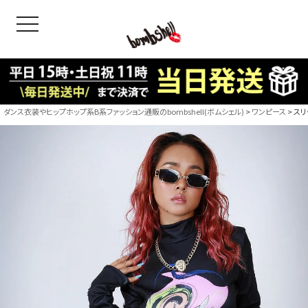
toggle navigation
OODS
bshell
B/bomb
ダンス衣装やヒップホップ系B系ファッション通販のbombshell(ボムシェル)
ワンピース
スリ