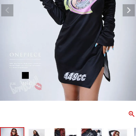
ombshell＝ボムシェル】はダンス衣装専門ブランド。
【B/bo
ス衣装ならお任せ！オリジナル衣装やダンス衣装のトータル
「これどこ
ディネートのご提案。 ボムシェルならではの最新で斬新な
好き女子の
映えをお届け。 撮影で使用してる小物や靴などダンサー必
レッスン着
コーデはイメージしやすく、全てボムシェルでご購入可能。
シルエット
着とは差別化出来るしっかりした衣装のご提案はダンサー
ンなど、幅
テージ映えを全力で応援してます。
ゃれ女子必
商品一覧
KUP CONTENTS
PICKUP 
OOKBOOK
LOOKB
ス衣装
ストリート
新作