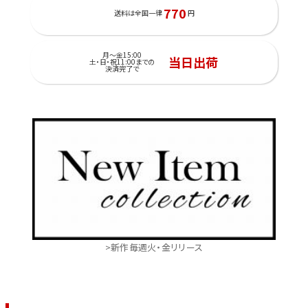
770
送料は全国一律
円
月～金15:00
当日出荷
土・日・祝11:00までの
決済完了で
>新作毎週火・金リリース