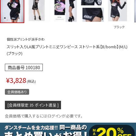
プス
トップス
ムス
ボトムス
ブラック
ター
ワンピース
個性派プリントが派手かわ
トアップ
セットアッ
スリット入りLA風プリントミニ丈ワンピース ストリート系【B/bomb】(M/L)
ピース
ルームウェ
(ブラック)
ルインワン／サロペット
オールイン
商品番号
100180
タード
アウター
¥
3,828
税込
ドブラ・ニップレス
ダンスシュ
会員価格あり
アクセサリ
[会員様限定
35
ポイント進呈 ]
グッズ
会員価格で購入するにはログインが必要です。
水着
浴衣
ormation