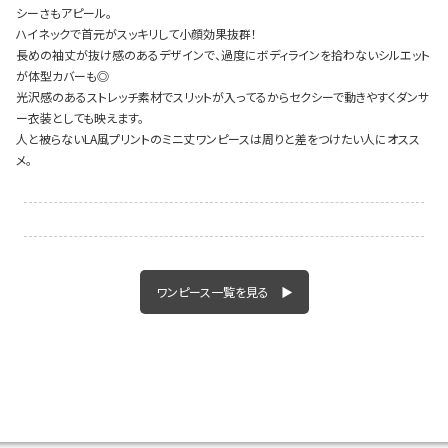
シーさもアピール。
ハイネックで首元がスッキリして小顔効果抜群！
長めの袖丈が抜け感のあるデザインで、過度にボディラインを拾わないシルエット
が体型カバーも◎
Instagram LIVE items
光沢感のあるストレッチ素材でスリットが入ってるからセクシーで動きやすくダンサ
ー衣装としても映えます。
人と被らないLA風プリントのミニ丈ワンピースは周りと差をつけたい人にオスス
メ。
スタッフコーディネート
ワンピース一覧を見る ▶