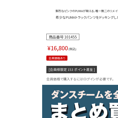
鮮烈なピンクのPUMAが映える、唯一無二のリメイ
希少なPUMAトラックパンツをドッキングした
商品番号
101455
¥
16,800
税込
会員価格あり
[会員様限定
153
ポイント進呈 ]
会員価格で購入するにはログインが必要です。