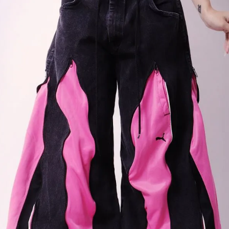
【B/bomb＝ビーボム】はストリートファッション
新な衣装映えをお届け。
「これどこに売ってるの？」とついつい聞かれてし
化出来るしっかりした
論、流行りのスタイルや日本であまり売ってないシ
ともかぶりたくない！というおしゃれ女子必見のス