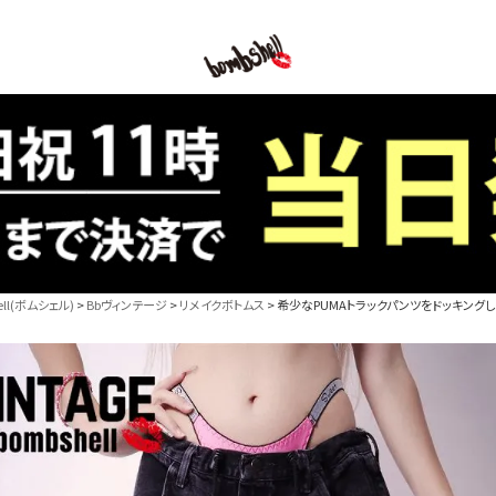
B/bomb
l(ボムシェル)
Bbヴィンテージ
リメイクボトムス
希少なPUMAトラックパンツをドッキングし