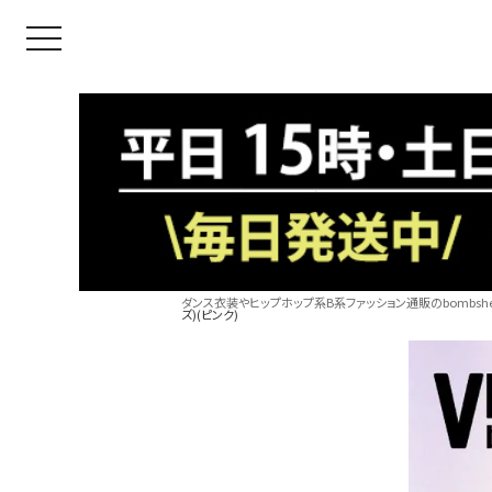
toggle navigation
ダンス衣装やヒップホップ系B系ファッション通販のbombshel
ズ)(ピンク)