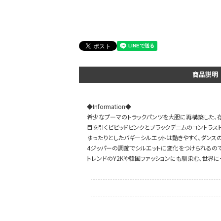
商品説明
会員登録でいつでもお得に
◆Information◆
希少なプーマのトラックパンツを大胆に再構築した、
目を引くビビッドピンクとブラックデニムのコントラス
ゆったりとしたバギーシルエットは動きやすく、ダンス
4ジッパーの調節でシルエットに変化をつけられるので
トレンドのY2Kや韓国ファッションにも馴染む、世界