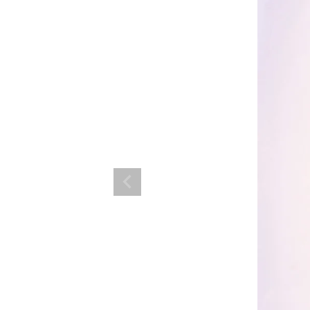
ランド。
ス衣装のトータルコーディネートのご提案。 ボムシェルならではの最新で斬
コーデはイメージしやすく、全てボムシェルでご購入可能。 普段着とは差別
で応援してます。
商品一覧