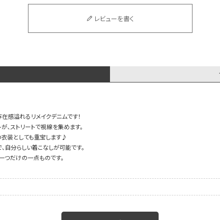
レビューを書く
存在感溢れるリメイクデニムです！
トが、ストリートで視線を集めます。
の衣装としても重宝します♪
、自分らしい着こなしが可能です。
に一つだけの一点ものです。