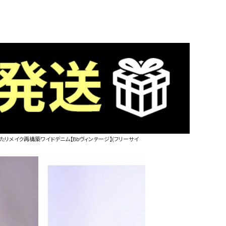
たリメイク再構築ワイドデニム【Bbヴィンテージ】(フリーサイ