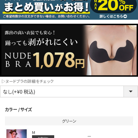
コスプレ
クリスマス
ランジェリ
LINE連携でクーポンもらえる!!
informat
同一商品まとめ買いキャンペーン
▷ヌードブラの詳細をチェック
カラー
サイズ
グリーン
M
インスタ写真投稿キャンペーン！
—