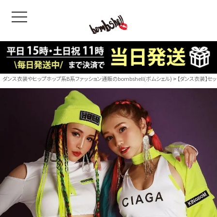
toggle navigation
OODS
bshell
B/bomb
ダンス衣装やヒップホップ系B系ファッション通販のbombshell(ボムシェル)
【ダンス衣装】セッ