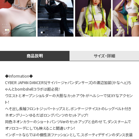
Instagram LIVE items
商品説明
サイズ・詳細
◆Information◆
CYBER JAPAN DANCERS(サイバージャパンダンサーズ)の渡辺加苗(かなへぇ)ち
スタッフコーディネート
ゃんとbombshellコラボは超必見！
ウエストとオープンショルダーの大胆なカットアウトがヘルシーでSEXYなアクセン
ト！
へそ出し長袖フロントジッパートップスと、ボンテージテイストのレッグベルト付き
ネオングリーンゆるだぼロングパンツのセットアップ！
同色ネオンカラーのショートパンツVerのセットアップと合わせて、ダンスチームで
オソロコーデにしても映えること間違いナシ！
インポートならではの個性派ファッションとして、スポーティデザインのダンス衣装