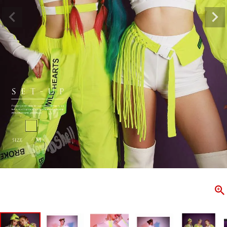
ombshell＝ボムシェル】はダンス衣装専門ブランド。
【B/bo
ス衣装ならお任せ！オリジナル衣装やダンス衣装のトータル
「これどこ
ディネートのご提案。 ボムシェルならではの最新で斬新な
好き女子の
映えをお届け。 撮影で使用してる小物や靴などダンサー必
レッスン着
コーデはイメージしやすく、全てボムシェルでご購入可能。
シルエット
着とは差別化出来るしっかりした衣装のご提案はダンサー
ンなど、幅
テージ映えを全力で応援してます。
ゃれ女子必
商品一覧
KUP CONTENTS
PICKUP 
OOKBOOK
LOOKB
ス衣装
ストリート
新作