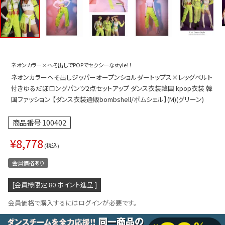
プス
トップス
ムス
ボトムス
ター
ワンピース
ネオンカラー×へそ出しでPOPでセクシーなstyle！！
トアップ
セットアッ
ネオンカラーへそ出しジッパーオープンショルダートップス×レッグベルト
ピース
ルームウェ
付きゆるだぼロングパンツ2点セットアップ ダンス衣装韓国 kpop衣装 韓
国ファッション 【ダンス衣装通販bombshell/ボムシェル】(M)(グリーン)
ルインワン／サロペット
オールイン
商品番号
100402
タード
アウター
¥
8,778
ドブラ・ニップレス
ダンスシュ
税込
アクセサリ
会員価格あり
グッズ
[会員様限定
80
ポイント進呈 ]
水着
会員価格で購入するにはログインが必要です。
浴衣
ormation