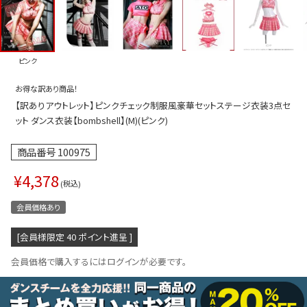
プス
トップス
ムス
ボトムス
ピンク
ター
ワンピース
お得な訳あり商品！
トアップ
セットアッ
【訳ありアウトレット】ピンクチェック制服風豪華セットステージ衣装3点セ
ピース
ルームウェ
ット ダンス衣装【bombshell】(M)(ピンク)
ルインワン／サロペット
オールイン
商品番号
100975
タード
アウター
¥
4,378
税込
ドブラ・ニップレス
ダンスシュ
会員価格あり
アクセサリ
[会員様限定
40
ポイント進呈 ]
グッズ
会員価格で購入するにはログインが必要です。
水着
浴衣
ormation