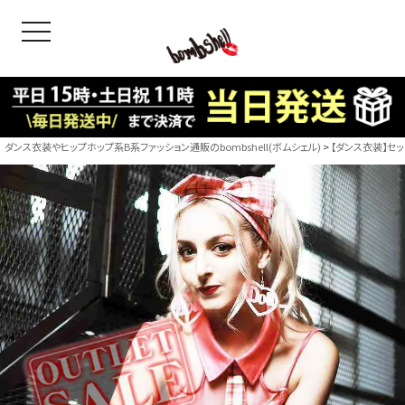
toggle navigation
OODS
bshell
B/bomb
ダンス衣装やヒップホップ系B系ファッション通販のbombshell(ボムシェル)
【ダンス衣装】セッ