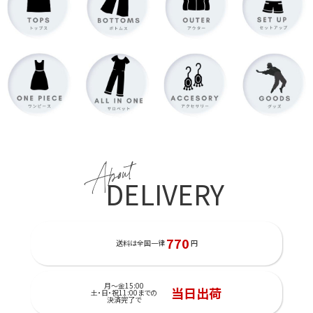
About
DELIVERY
770
送料は全国一律
円
月～金15:00
当日出荷
土・日・祝11:00までの
決済完了で