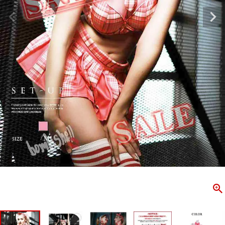
ombshell＝ボムシェル】はダンス衣装専門ブランド。
【B/bo
ス衣装ならお任せ！オリジナル衣装やダンス衣装のトータル
「これどこ
ディネートのご提案。 ボムシェルならではの最新で斬新な
好き女子の
映えをお届け。 撮影で使用してる小物や靴などダンサー必
レッスン着
コーデはイメージしやすく、全てボムシェルでご購入可能。
シルエット
着とは差別化出来るしっかりした衣装のご提案はダンサー
ンなど、幅
テージ映えを全力で応援してます。
ゃれ女子必
商品一覧
KUP CONTENTS
PICKUP 
OOKBOOK
LOOKB
ス衣装
ストリート
新作