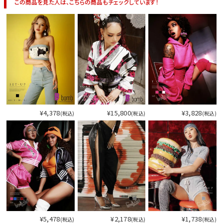
この商品を見た人は、こちらの商品もチェックしています！
今活躍している多ジャンルダンサーさん×bombshellコラボ特集
¥4,378
¥15,800
¥3,828
(税込)
(税込)
(税込)
今活
¥5,478
¥2,178
¥1,738
(税込)
(税込)
(税込)