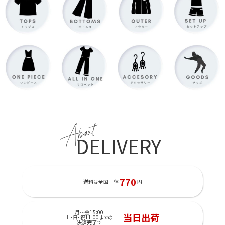
About
DELIVERY
770
送料は全国一律
円
月～金15:00
当日出荷
土・日・祝11:00までの
決済完了で