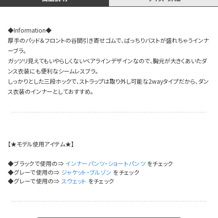
イベント一覧
◆Information◆
厚手のパッド＆フロントの谷間引き寄せゴムで、ばっちりバストが盛れちゃうインナ
ーブラ。
ガッツリ見えてもいやらしくないベアラインデザインなので、胸元が大きくあいたダ
ンス衣装にも便利なシームレスブラ。
しっかりとした三段ホックで、ストラップは取り外し可能な2wayタイプだから、ダン
ス衣装のインナーとしておすすめ。
【★モデル使用アイテム★】
◆ブラックで使用の⇒
インナーパンツ・ショートパンツ
をチェック
◆グレーで使用の⇒
ジャケット・ブルゾン
をチェック
◆グレーで使用の⇒
スウェット
をチェック