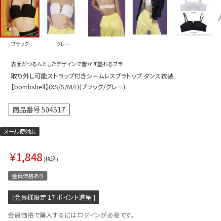
プス
トップス
ムス
ボトムス
ブラック
グレー
ター
ワンピース
表面がつるんとしたデザインで響かず盛れるブラ
トアップ
セットアッ
取り外し可能ストラップ付きシームレスブラトップ ダンス衣装
ピース
ルームウェ
【bombshell】(XS/S/M/L)(ブラック/グレー)
ルインワン／サロペット
オールイン
商品番号
504517
タード
アウター
メール便対応
ドブラ・ニップレス
ダンスシュ
¥
1,848
アクセサリ
税込
グッズ
会員価格あり
水着
[会員様限定
17
ポイント進呈 ]
浴衣
会員価格で購入するにはログインが必要です。
ormation