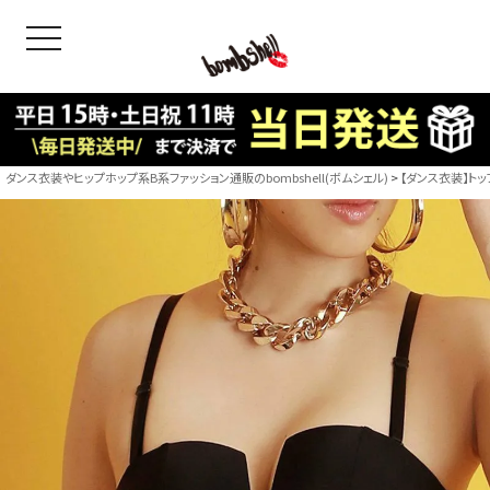
toggle navigation
OODS
bshell
B/bomb
ダンス衣装やヒップホップ系B系ファッション通販のbombshell(ボムシェル)
【ダンス衣装】トッ