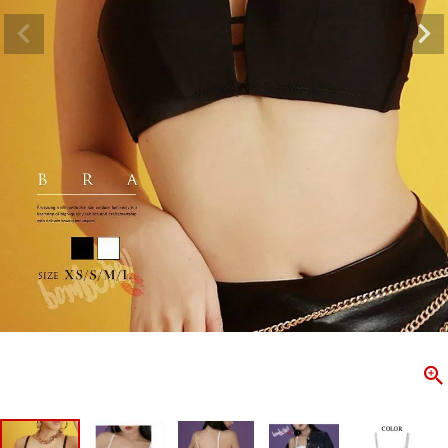
ombshell＝ボムシェル】はダンス衣装専門ブランド。
【B/bo
ス衣装ならお任せ！オリジナル衣装やダンス衣装のトータル
「これどこ
ディネートのご提案。 ボムシェルならではの最新で斬新な
好き女子の
映えをお届け。 撮影で使用してる小物や靴などダンサー必
レッスン着
コーデはイメージしやすく、全てボムシェルでご購入可能。
シルエット
着とは差別化出来るしっかりした衣装のご提案はダンサー
ンなど、幅
テージ映えを全力で応援してます。
ゃれ女子必
商品一覧
KUP CONTENTS
PICKUP 
OOKBOOK
LOOKB
ス衣装
ストリート
新作