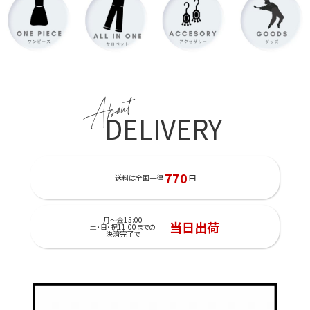
About
DELIVERY
770
送料は全国一律
円
月～金15:00
当日出荷
土・日・祝11:00までの
決済完了で