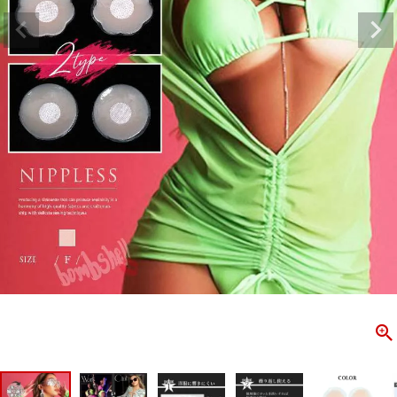
ombshell＝ボムシェル】はダンス衣装専門ブランド。
【B/bo
ス衣装ならお任せ！オリジナル衣装やダンス衣装のトータル
「これどこ
ディネートのご提案。 ボムシェルならではの最新で斬新な
好き女子の
映えをお届け。 撮影で使用してる小物や靴などダンサー必
レッスン着
コーデはイメージしやすく、全てボムシェルでご購入可能。
シルエット
着とは差別化出来るしっかりした衣装のご提案はダンサー
ンなど、幅
テージ映えを全力で応援してます。
ゃれ女子必
商品一覧
KUP CONTENTS
PICKUP 
OOKBOOK
LOOKB
ス衣装
ストリート
新作