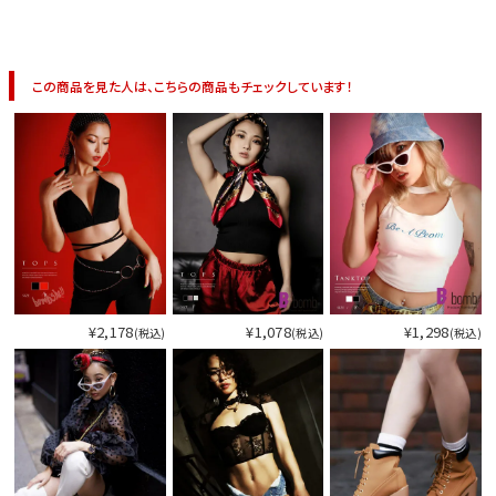
今活躍している多ジャンルダンサーさん×bombshellコラボ特集
この商品を見た人は、こちらの商品もチェックしています！
¥2,178
¥1,078
¥1,298
(税込)
(税込)
(税込)
今活