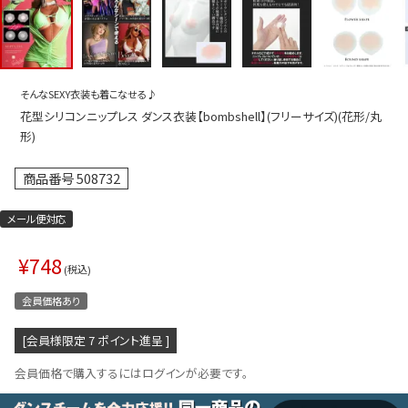
プス
トップス
ムス
ボトムス
ター
ワンピース
そんなSEXY衣装も着こなせる♪
花型シリコンニップレス ダンス衣装【bombshell】(フリーサイズ)(花形/丸
トアップ
セットアッ
形)
ピース
ルームウェ
商品番号
508732
ルインワン／サロペット
オールイン
メール便対応
タード
アウター
ドブラ・ニップレス
ダンスシュ
¥
748
税込
アクセサリ
会員価格あり
グッズ
[会員様限定
7
ポイント進呈 ]
水着
会員価格で購入するにはログインが必要です。
浴衣
ormation