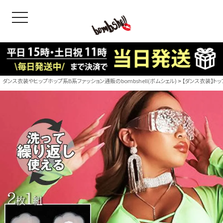
toggle navigation
OODS
bshell
B/bomb
ダンス衣装やヒップホップ系B系ファッション通販のbombshell(ボムシェル)
【ダンス衣装】トッ