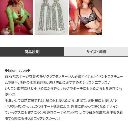
Instagram LIVE items
商品説明
サイズ・詳細
◆Information◆
SEXYなステージ衣装の多いクラブダンサーさん必須アイテム！イベントコスチュー
スタッフコーディネート
ムや薄手、淡色の水着着用時、透け防止におすすめのシリコン二プレス♪
シリコン素材だけど小さめだから軽く、バッグやポーチにも入るからもち運びにも
便利◎
手洗いして自然乾燥すれば、繰り返し使えるから、清潔で、お財布にも優しい♪
ポリウレタンフィルムのラミネート構造により、外側に向かって薄くなるデザイン
で、トップスにも響きにくく、夜遊びコーデやパッドなし、ブラ紐が邪魔なお洋服を着
用する時にも使えるニップレスシール！