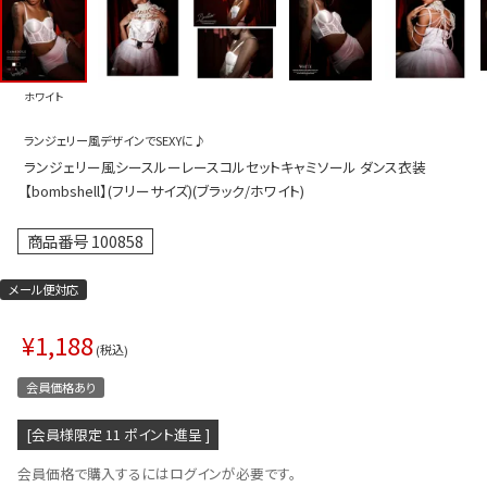
プス
トップス
ムス
ボトムス
ホワイト
ター
ワンピース
ランジェリー風デザインでSEXYに♪
トアップ
セットアッ
ランジェリー風シースルーレースコルセットキャミソール ダンス衣装
ピース
ルームウェ
【bombshell】(フリーサイズ)(ブラック/ホワイト)
ルインワン／サロペット
オールイン
商品番号
100858
タード
アウター
メール便対応
ドブラ・ニップレス
ダンスシュ
¥
1,188
アクセサリ
税込
グッズ
会員価格あり
水着
[会員様限定
11
ポイント進呈 ]
浴衣
会員価格で購入するにはログインが必要です。
ormation