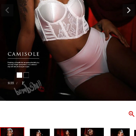
ombshell＝ボムシェル】はダンス衣装専門ブランド。
【B/bo
ス衣装ならお任せ！オリジナル衣装やダンス衣装のトータル
「これどこ
ディネートのご提案。 ボムシェルならではの最新で斬新な
好き女子の
映えをお届け。 撮影で使用してる小物や靴などダンサー必
レッスン着
コーデはイメージしやすく、全てボムシェルでご購入可能。
シルエット
着とは差別化出来るしっかりした衣装のご提案はダンサー
ンなど、幅
テージ映えを全力で応援してます。
ゃれ女子必
商品一覧
KUP CONTENTS
PICKUP 
OOKBOOK
LOOKB
ス衣装
ストリート
新作