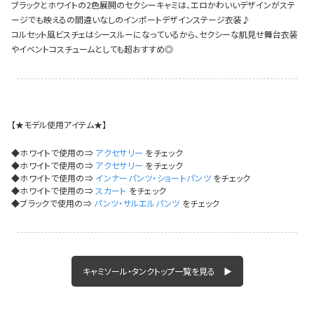
ブラックとホワイトの2色展開のセクシーキャミは、エロかわいいデザインがステ
イベント一覧
ージでも映えるの間違いなしのインポートデザインステージ衣装♪
コルセット風ビスチェはシースルーになっているから、セクシーな肌見せ舞台衣装
やイベントコスチュームとしても超おすすめ◎
【★モデル使用アイテム★】
◆ホワイトで使用の⇒
アクセサリー
をチェック
◆ホワイトで使用の⇒
アクセサリー
をチェック
◆ホワイトで使用の⇒
インナーパンツ・ショートパンツ
をチェック
◆ホワイトで使用の⇒
スカート
をチェック
◆ブラックで使用の⇒
パンツ・サルエルパンツ
をチェック
キャミソール・タンクトップ一覧を見る ▶