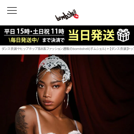
toggle navigation
OODS
bshell
B/bomb
ダンス衣装やヒップホップ系B系ファッション通販のbombshell(ボムシェル)
【ダンス衣装】トッ