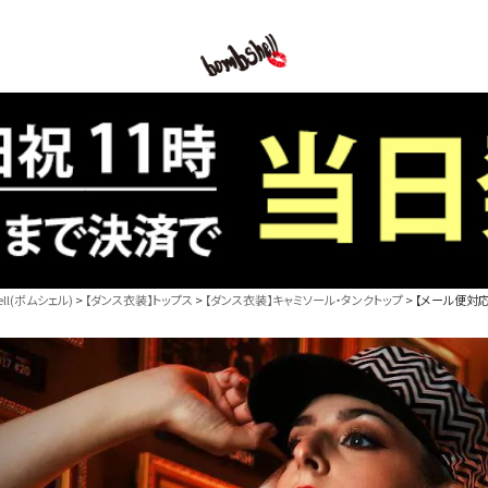
B/bomb
l(ボムシェル)
【ダンス衣装】トップス
【ダンス衣装】キャミソール・タンクトップ
【メール便対