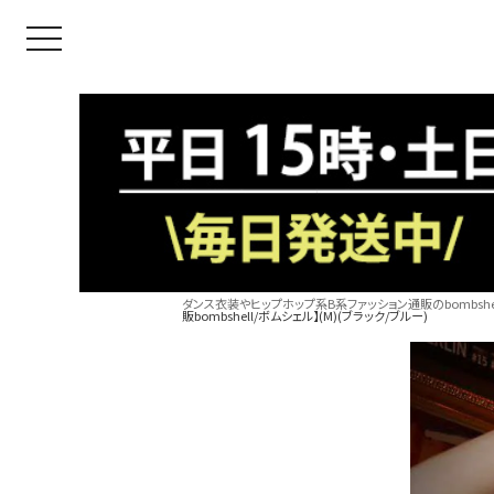
toggle navigation
ダンス衣装やヒップホップ系B系ファッション通販のbombshel
販bombshell/ボムシェル】(M)(ブラック/ブルー)