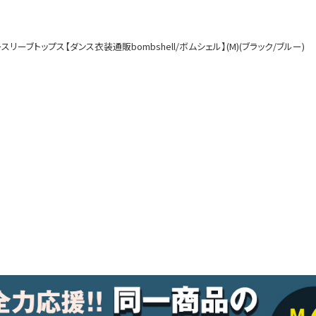
ルームウェア
オールインワン
ーブトップス【ダンス衣装通販bombshell/ボムシェル】(M)(ブラック/ブルー)
アウター
ダンスシューズ・靴
アクセサリー
グッズ
水着
浴衣
コスプレ
クリスマス
ランジェリー