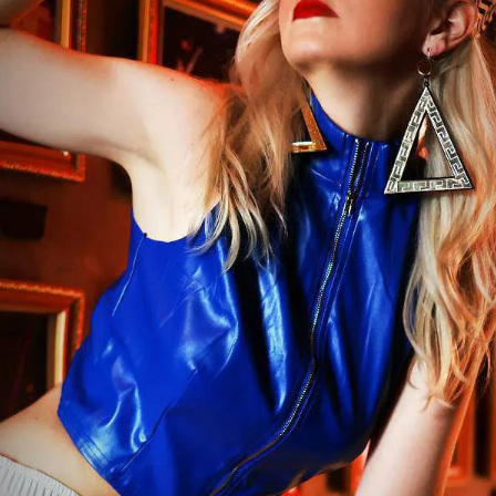
【B/bomb＝ビーボム】はストリートファッション
新な衣装映えをお届け。
「これどこに売ってるの？」とついつい聞かれてし
化出来るしっかりした
論、流行りのスタイルや日本であまり売ってないシ
ともかぶりたくない！というおしゃれ女子必見のス