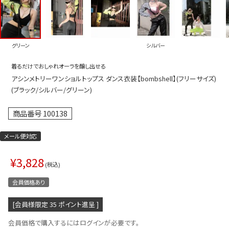
プス
トップス
ムス
ボトムス
グリーン
シルバー
ター
ワンピース
着るだけでおしゃれオーラを醸し出せる
トアップ
セットアッ
アシンメトリーワンショルトップス ダンス衣装【bombshell】(フリーサイズ)
ピース
ルームウェ
(ブラック/シルバー/グリーン)
ルインワン／サロペット
オールイン
商品番号
100138
タード
アウター
メール便対応
ドブラ・ニップレス
ダンスシュ
¥
3,828
アクセサリ
税込
グッズ
会員価格あり
水着
[会員様限定
35
ポイント進呈 ]
浴衣
会員価格で購入するにはログインが必要です。
ormation