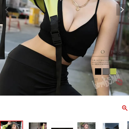
ombshell＝ボムシェル】はダンス衣装専門ブランド。
【B/bo
ス衣装ならお任せ！オリジナル衣装やダンス衣装のトータル
「これどこ
ディネートのご提案。 ボムシェルならではの最新で斬新な
好き女子の
映えをお届け。 撮影で使用してる小物や靴などダンサー必
レッスン着
コーデはイメージしやすく、全てボムシェルでご購入可能。
シルエット
着とは差別化出来るしっかりした衣装のご提案はダンサー
ンなど、幅
テージ映えを全力で応援してます。
ゃれ女子必
商品一覧
KUP CONTENTS
PICKUP 
OOKBOOK
LOOKB
ス衣装
ストリート
新作