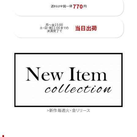
770
送料は全国一律
円
月～金15:00
当日出荷
土・日・祝11:00までの
決済完了で
>新作毎週火・金リリース