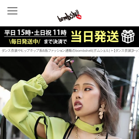
toggle navigation
OODS
bshell
B/bomb
ダンス衣装やヒップホップ系B系ファッション通販のbombshell(ボムシェル)
【ダンス衣装】トッ