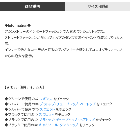
イベント一覧
商品説明
サイズ・詳細
◆Information◆
アシンメトリーのインポートファッションで人気のワンショルトップス。
ストリートファッションからヒップホップのダンス衣装やイベント衣装としても大人
気。
インナーで色んなコーデが出来るので、ダンサー衣装としてコレオグラファーさん
からの絶大な指示。
【★モデル使用アイテム★】
◆グリーンで使用の⇒
レギンス
をチェック
◆シルバーで使用の⇒
ブラトップ・チューブトップ・ベアトップ
をチェック
◆シルバーで使用の⇒
スウェット
をチェック
◆ブラックで使用の⇒
スウェット
をチェック
◆ブラックで使用の⇒
ブラトップ・チューブトップ・ベアトップ
をチェック
◆ブラックで使用の⇒
キャミソール・タンクトップ
をチェック