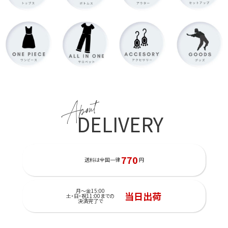
About
DELIVERY
770
送料は全国一律
円
月～金15:00
当日出荷
土・日・祝11:00までの
決済完了で