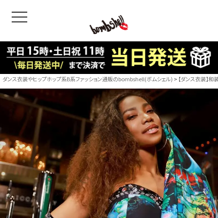
toggle navigation
OODS
bshell
B/bomb
ダンス衣装やヒップホップ系B系ファッション通販のbombshell(ボムシェル)
【ダンス衣装】和