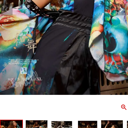
ombshell＝ボムシェル】はダンス衣装専門ブランド。
【B/bo
ス衣装ならお任せ！オリジナル衣装やダンス衣装のトータル
「これどこ
ディネートのご提案。 ボムシェルならではの最新で斬新な
好き女子の
映えをお届け。 撮影で使用してる小物や靴などダンサー必
レッスン着
コーデはイメージしやすく、全てボムシェルでご購入可能。
シルエット
着とは差別化出来るしっかりした衣装のご提案はダンサー
ンなど、幅
テージ映えを全力で応援してます。
ゃれ女子必
商品一覧
KUP CONTENTS
PICKUP 
OOKBOOK
LOOKB
ス衣装
ストリート
新作