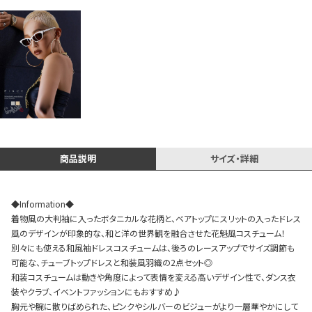
Instagram LIVE items
商品説明
サイズ・詳細
スタッフコーディネート
◆Information◆
着物風の大判袖に入ったボタニカルな花柄と、ベアトップにスリットの入ったドレス
風のデザインが印象的な、和と洋の世界観を融合させた花魁風コスチューム！
別々にも使える和風袖ドレスコスチュームは、後ろのレースアップでサイズ調節も
可能な、チューブトップドレスと和装風羽織の2点セット◎
和装コスチュームは動きや角度によって表情を変える高いデザイン性で、ダンス衣
装やクラブ、イベントファッションにもおすすめ♪
胸元や腕に散りばめられた、ピンクやシルバーのビジューがより一層華やかにして