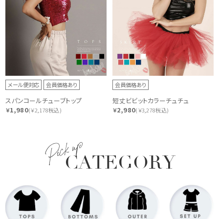
メール便対応
会員価格あり
会員価格あり
スパンコールチューブトップ
短丈ビビットカラーチュチュ
1,980
2,980
￥
(￥2,178税込)
￥
(￥3,278税込)
Pick up
CATEGORY