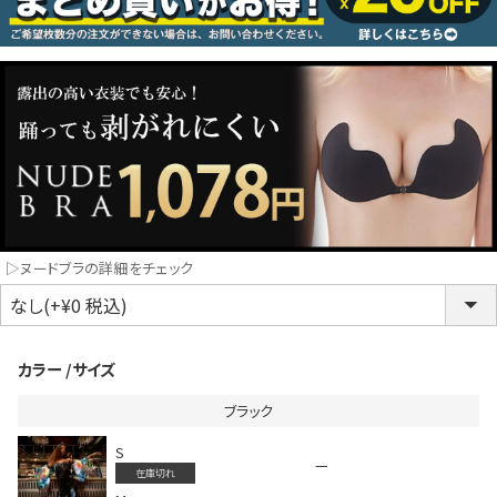
コスプレ
クリスマス
ランジェリ
LINE連携でクーポンもらえる!!
informat
▷ヌードブラの詳細をチェック
同一商品まとめ買いキャンペーン
カラー
サイズ
ブラック
S
—
在庫切れ
インスタ写真投稿キャンペーン！