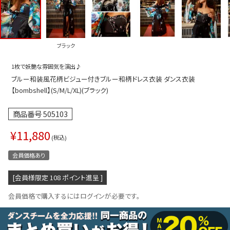
プス
トップス
ムス
ボトムス
ブラック
ター
ワンピース
1枚で妖艶な雰囲気を演出♪
トアップ
セットアッ
ブルー和装風花柄ビジュー付きブルー和柄ドレス衣装 ダンス衣装
ピース
ルームウェ
【bombshell】(S/M/L/XL)(ブラック)
ルインワン／サロペット
オールイン
商品番号
505103
タード
アウター
¥
11,880
税込
ドブラ・ニップレス
ダンスシュ
会員価格あり
アクセサリ
[会員様限定
108
ポイント進呈 ]
グッズ
会員価格で購入するにはログインが必要です。
水着
浴衣
ormation