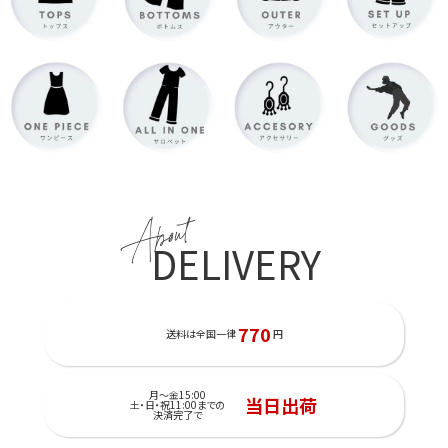
About
DELIVERY
770
送料は全国一律
円
月～金15:00
当日出荷
土・日・祝11:00までの
決済完了で