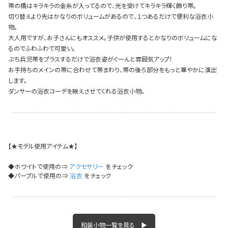
帯の橋はキラキラの金糸が入ってるので、光を受けてキラキラ輝く飾り帯。
イベント一覧
切り替えより先はかなりのボリュームがあるので、１つあるだけで便利な浴衣小
物。
大人用ですが、お子さんにもオススメ。子供が使用するとかなりのボリュームにな
るのでふわふわで可愛い。
ぷち兵児帯をプラスするだけで浴衣姿がぐーんと雰囲気アップ！
お手持ちのメインの帯に合わせて帯まわり、帯の後ろ部分をもっと華やかに演出
します。
ダンサーの浴衣コーデを映えさせてくれる浴衣小物。
【★モデル使用アイテム★】
◆ホワイトで使用の⇒
アクセサリー
をチェック
◆パープルで使用の⇒
浴衣
をチェック
和装小物一覧を見る ▶