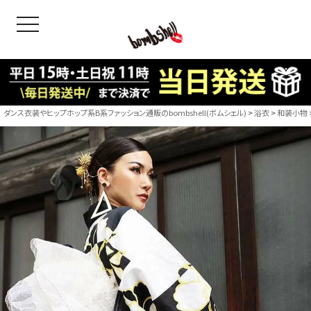
toggle navigation
OODS
bshell
B/bomb
ダンス衣装やヒップホップ系B系ファッション通販のbombshell(ボムシェル)
浴衣
和装小物