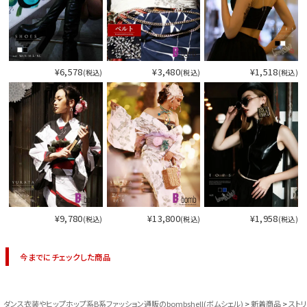
¥6,578
¥3,480
¥1,518
(税込)
(税込)
(税込)
¥9,780
¥13,800
¥1,958
(税込)
(税込)
(税込)
今までにチェックした商品
ダンス衣装やヒップホップ系B系ファッション通販のbombshell(ボムシェル)
新着商品
スト