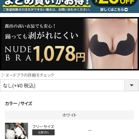
コスプレ
クリスマス
ランジェリ
LINE連携でクーポンもらえる!!
informat
▷ヌードブラの詳細をチェック
同一商品まとめ買いキャンペーン
カラー
サイズ
ホワイト
フリーサイズ
—
在庫切れ
インスタ写真投稿キャンペーン！