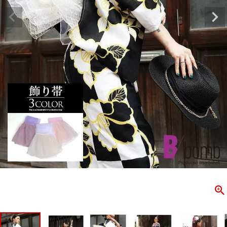
ombshell＝ボムシェル】はダンス衣装専門ブランド。
【B/bo
ス衣装ならお任せ！オリジナル衣装やダンス衣装のトータル
「これどこ
ディネートのご提案。 ボムシェルならではの最新で斬新な
好き女子の
映えをお届け。 撮影で使用してる小物や靴などダンサー必
レッスン着
コーデはイメージしやすく、全てボムシェルでご購入可能。
シルエット
着とは差別化出来るしっかりした衣装のご提案はダンサー
ンなど、幅
テージ映えを全力で応援してます。
ゃれ女子必
商品一覧
KUP CONTENTS
PICKUP 
OOKBOOK
LOOKB
ス衣装
ストリート
新作