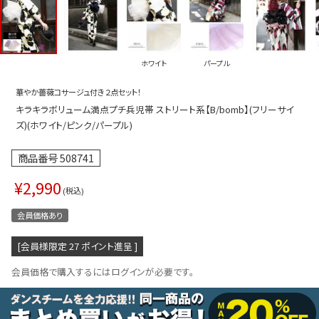
プス
トップス
ムス
ボトムス
ホワイト
パープル
ター
ワンピース
華やか薔薇コサージュ付き２点セット！
トアップ
セットアッ
キラキラボリューム満点プチ兵児帯 ストリート系【B/bomb】(フリーサイ
ピース
ルームウェ
ズ)(ホワイト/ピンク/パープル)
ルインワン／サロペット
オールイン
商品番号
508741
タード
アウター
¥
2,990
税込
ドブラ・ニップレス
ダンスシュ
会員価格あり
アクセサリ
[会員様限定
27
ポイント進呈 ]
グッズ
会員価格で購入するにはログインが必要です。
水着
浴衣
ormation