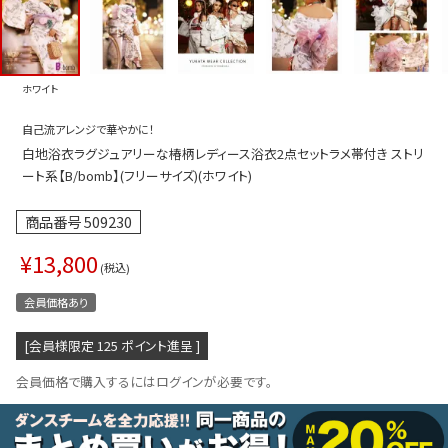
プス
トップス
ムス
ボトムス
ホワイト
ター
ワンピース
自己流アレンジで華やかに！
トアップ
セットアッ
白地浴衣ラグジュアリーな椿柄レディース浴衣2点セットラメ帯付き ストリ
ピース
ルームウェ
ート系【B/bomb】(フリーサイズ)(ホワイト)
ルインワン／サロペット
オールイン
商品番号
509230
タード
アウター
¥
13,800
税込
ドブラ・ニップレス
ダンスシュ
会員価格あり
アクセサリ
[会員様限定
125
ポイント進呈 ]
グッズ
会員価格で購入するにはログインが必要です。
水着
浴衣
ormation