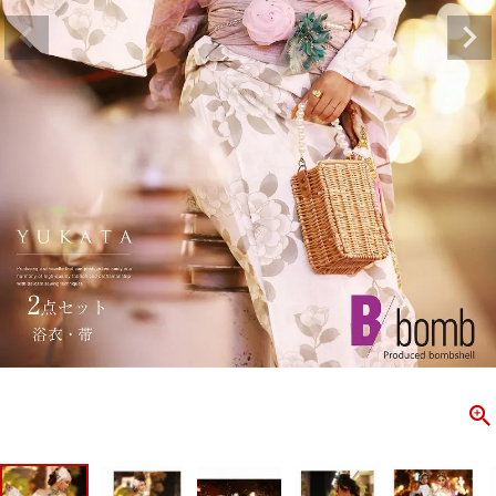
ombshell＝ボムシェル】はダンス衣装専門ブランド。
【B/bo
ス衣装ならお任せ！オリジナル衣装やダンス衣装のトータル
「これどこ
ディネートのご提案。 ボムシェルならではの最新で斬新な
好き女子の
映えをお届け。 撮影で使用してる小物や靴などダンサー必
レッスン着
コーデはイメージしやすく、全てボムシェルでご購入可能。
シルエット
着とは差別化出来るしっかりした衣装のご提案はダンサー
ンなど、幅
テージ映えを全力で応援してます。
ゃれ女子必
商品一覧
KUP CONTENTS
PICKUP 
OOKBOOK
LOOKB
ス衣装
ストリート
新作