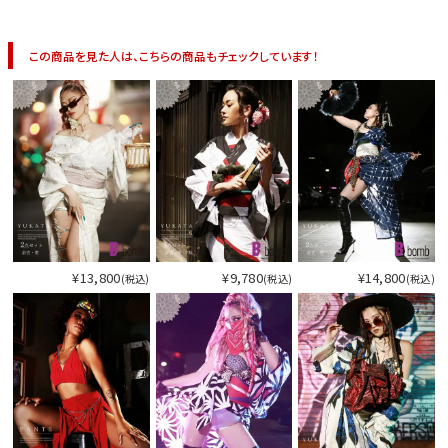
今活躍している多ジャンルダンサーさん×bombshellコラボ特集
この商品を見た人は、こちらの商品もチェックしています！
¥13,800
¥9,780
¥14,800
(税込)
(税込)
(税込)
今活