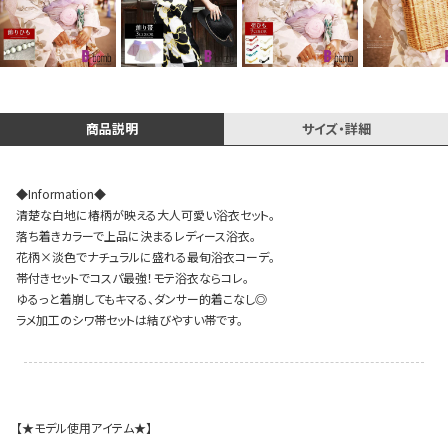
Instagram LIVE items
商品説明
サイズ・詳細
◆Information◆
清楚な白地に椿柄が映える大人可愛い浴衣セット。
落ち着きカラーで上品に決まるレディース浴衣。
花柄×淡色でナチュラルに盛れる最旬浴衣コーデ。
スタッフコーディネート
帯付きセットでコスパ最強！モテ浴衣ならコレ。
ゆるっと着崩してもキマる、ダンサー的着こなし◎
ラメ加工のシワ帯セットは結びやすい帯です。
【★モデル使用アイテム★】