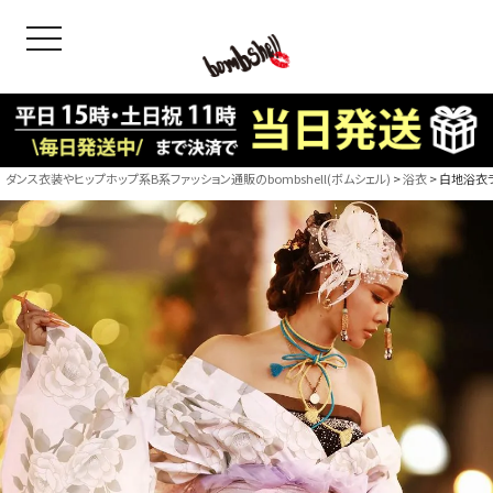
toggle navigation
OODS
bshell
B/bomb
ダンス衣装やヒップホップ系B系ファッション通販のbombshell(ボムシェル)
浴衣
白地浴衣ラ