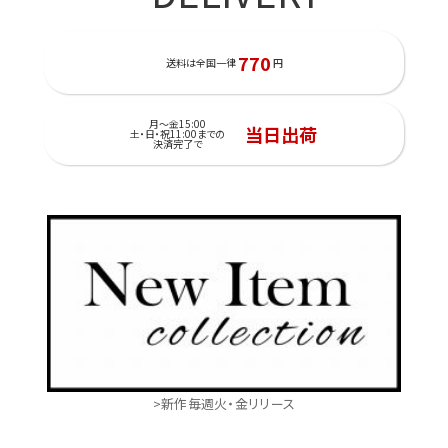
770
送料は全国一律
円
月～金15:00
当日出荷
土・日・祝11:00までの
決済完了で
>新作毎週火・金リリース