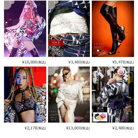
今活躍している多ジャンルダンサーさん×bombshellコラボ特集
¥10,800
¥3,480
¥5,478
(税込)
(税込)
(税込)
今活
¥2,178
¥13,800
¥2,480
(税込)
(税込)
(税込)