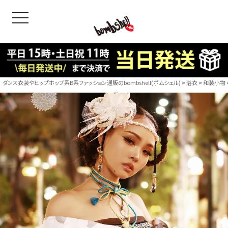
toggle navigation
OODS
bshell
B/bomb
ダンス衣装やヒップホップ系B系ファッション通販のbombshell(ボムシェル)
浴衣
和装小物