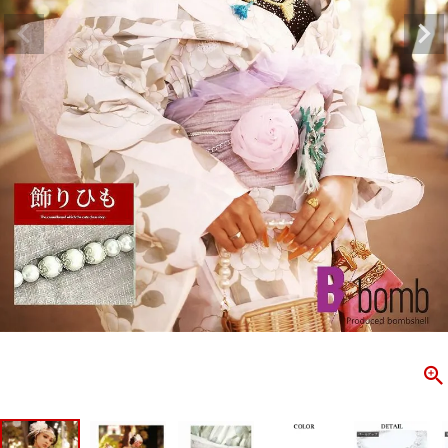
ombshell＝ボムシェル】はダンス衣装専門ブランド。
【B/bo
ス衣装ならお任せ！オリジナル衣装やダンス衣装のトータル
「これどこ
ディネートのご提案。 ボムシェルならではの最新で斬新な
好き女子の
映えをお届け。 撮影で使用してる小物や靴などダンサー必
レッスン着
コーデはイメージしやすく、全てボムシェルでご購入可能。
シルエット
着とは差別化出来るしっかりした衣装のご提案はダンサー
ンなど、幅
テージ映えを全力で応援してます。
ゃれ女子必
商品一覧
KUP CONTENTS
PICKUP 
OOKBOOK
LOOKB
ス衣装
ストリート
新作