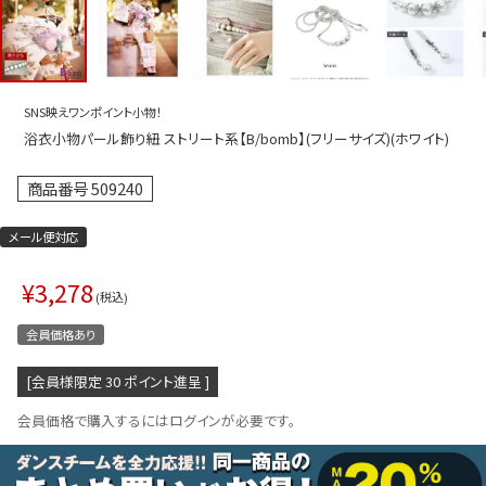
プス
トップス
ムス
ボトムス
ター
ワンピース
SNS映えワンポイント小物！
浴衣小物パール飾り紐 ストリート系【B/bomb】(フリーサイズ)(ホワイト)
トアップ
セットアッ
ピース
ルームウェ
商品番号
509240
ルインワン／サロペット
オールイン
メール便対応
タード
アウター
¥
3,278
税込
ドブラ・ニップレス
ダンスシュ
会員価格あり
アクセサリ
[会員様限定
30
ポイント進呈 ]
グッズ
会員価格で購入するにはログインが必要です。
水着
浴衣
ormation