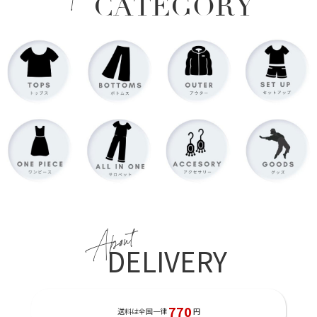
CATEGORY
About
DELIVERY
770
送料は全国一律
円