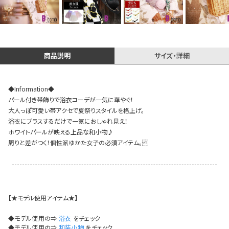
Instagram LIVE items
商品説明
サイズ・詳細
◆Information◆
パール付き帯飾りで浴衣コーデが一気に華やぐ！
大人っぽ可愛い帯アクセで夏祭りスタイルを格上げ。
浴衣にプラスするだけで一気におしゃれ見え！
ホワイトパールが映える上品な和小物♪
スタッフコーディネート
周りと差がつく！個性派ゆかた女子の必須アイテム。
【★モデル使用アイテム★】
◆モデル使用の⇒
浴衣
をチェック
◆モデル使用の⇒
和装小物
をチェック