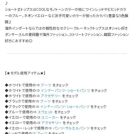
今活躍している多ジャンルダンサーさん×bombshellコラボ特集
♪
ショート丈トップスはCOOLなモノトーンカラーの他にワインレッドやビビッドカラ
ーのブルー、ネオンイエローなど派手可愛いカラーが揃ったカラバリ豊富な5色展
開♪
海外インポートならではの個性的なセクシークルーネックトップスはオシャレ好き
ダンサーさんの普段着や海外ファッション、ストリートファッション、韓国ファッション
好きにおすすめ◎
【★モデル使用アイテム★】
◆ホワイトで使用の⇒
ブーツ
をチェック
◆ホワイトで使用の⇒
インナーパンツ・ショートパンツ
をチェック
◆ホワイトで使用の⇒
アクセサリー
をチェック
◆ブラックで使用の⇒
ブーツ
をチェック
◆ブラックで使用の⇒
インナーパンツ・ショートパンツ
をチェック
◆ブルーで使用の⇒
スウェット
をチェック
◆イエローで使用の⇒
スニーカー
をチェック
今活
◆イエローで使用の⇒
アクセサリー
をチェック
◆イエロー・レッドで使用の⇒
パンツ・サルエルパンツ
をチェック
◆レッドで使用の⇒
ブーツ
をチェック