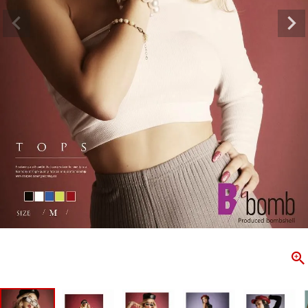
ombshell＝ボムシェル】はダンス衣装専門ブランド。
【B/bo
ス衣装ならお任せ！オリジナル衣装やダンス衣装のトータル
「これどこ
ディネートのご提案。 ボムシェルならではの最新で斬新な
好き女子の
映えをお届け。 撮影で使用してる小物や靴などダンサー必
レッスン着
コーデはイメージしやすく、全てボムシェルでご購入可能。
シルエット
着とは差別化出来るしっかりした衣装のご提案はダンサー
ンなど、幅
テージ映えを全力で応援してます。
ゃれ女子必
商品一覧
KUP CONTENTS
PICKUP 
OOKBOOK
LOOKB
ス衣装
ストリート
新作