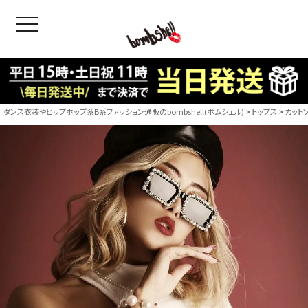
toggle navigation
OODS
bshell
B/bomb
ダンス衣装やヒップホップ系B系ファッション通販のbombshell(ボムシェル)
トップス
カット