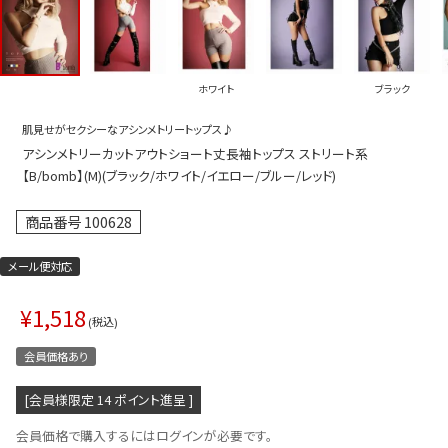
プス
トップス
ムス
ボトムス
ホワイト
ブラック
ター
ワンピース
肌見せがセクシーなアシンメトリートップス♪
トアップ
セットアッ
アシンメトリーカットアウトショート丈長袖トップス ストリート系
ピース
ルームウェ
【B/bomb】(M)(ブラック/ホワイト/イエロー/ブルー/レッド)
ルインワン／サロペット
オールイン
商品番号
100628
タード
アウター
メール便対応
ドブラ・ニップレス
ダンスシュ
¥
1,518
アクセサリ
税込
グッズ
会員価格あり
水着
[会員様限定
14
ポイント進呈 ]
浴衣
会員価格で購入するにはログインが必要です。
ormation