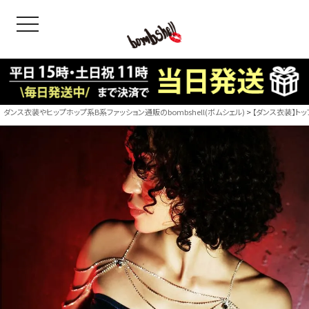
toggle navigation
OODS
bshell
B/bomb
ダンス衣装やヒップホップ系B系ファッション通販のbombshell(ボムシェル)
【ダンス衣装】トッ