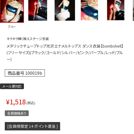
プス
トップス
ムス
ボトムス
ブルー
ター
ワンピース
キラキラ輝く映えステージ衣装
トアップ
セットアッ
メタリックチューブトップ光沢エナメルトップス ダンス衣装【bombshell】
ピース
ルームウェ
(フリーサイズ)(ブラック/ゴールド/シルバー/ピンク/パープル/レッド/ブル
ー)
ルインワン／サロペット
オールイン
商品番号
100019b
タード
アウター
ドブラ・ニップレス
ダンスシュ
メール便対応
アクセサリ
¥
1,518
税込
グッズ
会員価格あり
水着
[会員様限定
14
ポイント進呈 ]
浴衣
ormation