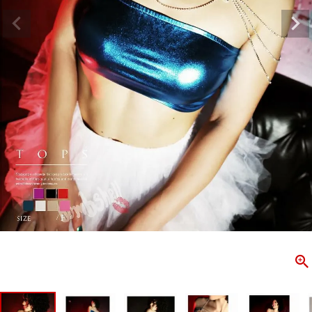
ombshell＝ボムシェル】はダンス衣装専門ブランド。
【B/bo
ス衣装ならお任せ！オリジナル衣装やダンス衣装のトータル
「これどこ
ディネートのご提案。 ボムシェルならではの最新で斬新な
好き女子の
映えをお届け。 撮影で使用してる小物や靴などダンサー必
レッスン着
コーデはイメージしやすく、全てボムシェルでご購入可能。
シルエット
着とは差別化出来るしっかりした衣装のご提案はダンサー
ンなど、幅
テージ映えを全力で応援してます。
ゃれ女子必
商品一覧
KUP CONTENTS
PICKUP 
OOKBOOK
LOOKB
ス衣装
ストリート
新作