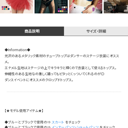
今活躍している多ジャンルダンサーさん×bombshellコラボ特集
商品説明
サイズ・詳細
◆Information◆
光沢のあるメタリック素材のチューブトップはダンサーのステージ衣装にオスス
メ。
エナメル生地はステージの上でキラキラと輝くので衣装として使えるトップス。
伸縮性のある生地なの激しく踊ってもピタッとくっついてくれるのが◎
ダンスイベントにオススメのクロップドトップス。
【★モデル使用アイテム★】
今活
◆ブルーとブラックで使用の⇒
スカート
をチェック
◆ブルーとブラックで使用の⇒
インナーパンツ・ショートパンツ
をチェック