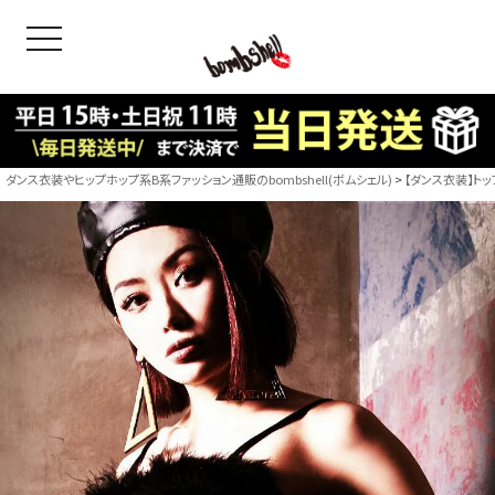
toggle navigation
OODS
bshell
B/bomb
ダンス衣装やヒップホップ系B系ファッション通販のbombshell(ボムシェル)
【ダンス衣装】トッ