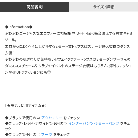
イベント一覧
商品説明
サイズ・詳細
◆Information◆
ふわふわゴージャスなエコファーに視線集中！派手可愛く舞台映えする短丈キャミ
ソール。
エロかっこよくへそ出しがキマるショート丈トップスはステージ映え抜群のダンス
衣装！
ふわふわの肌ざわりが気持ちいいフェイクファートップスはショーダンサーさんの
ダンスコスチュームやクラブやイベントのステージ衣装はもちろん、海外ファッショ
ンやKPOPファッションにも◎
【★モデル使用アイテム★】
◆ブラックで使用の⇒
アクセサリー
をチェック
◆ブラック・レッド・ホワイトで使用の⇒
インナーパンツ・ショートパンツ
をチェ
ック
◆ブラックで使用の⇒
ブーツ
をチェック