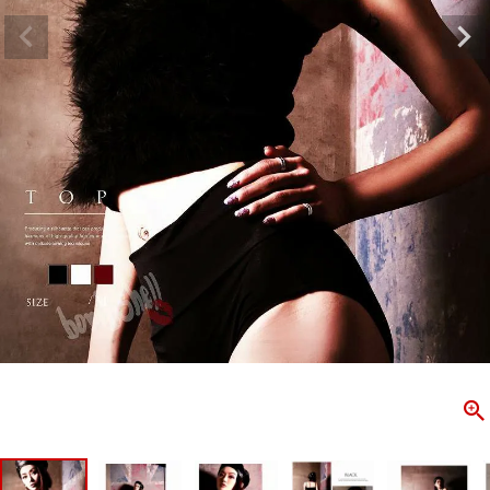
ombshell＝ボムシェル】はダンス衣装専門ブランド。
【B/bo
ス衣装ならお任せ！オリジナル衣装やダンス衣装のトータル
「これどこ
ディネートのご提案。 ボムシェルならではの最新で斬新な
好き女子の
映えをお届け。 撮影で使用してる小物や靴などダンサー必
レッスン着
コーデはイメージしやすく、全てボムシェルでご購入可能。
シルエット
着とは差別化出来るしっかりした衣装のご提案はダンサー
ンなど、幅
テージ映えを全力で応援してます。
ゃれ女子必
商品一覧
KUP CONTENTS
PICKUP 
OOKBOOK
LOOKB
ス衣装
ストリート
新作