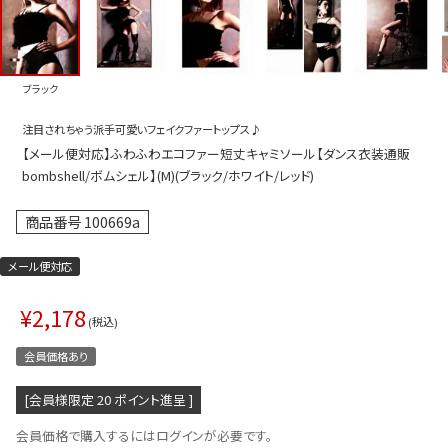
プス
トップス
ムス
ボトムス
ブラック
ター
ワンピース
注目されちゃう派手可愛いフェイクファートップス♪
トアップ
セットアッ
【メール便対応】ふわふわエコファー短丈キャミソール【ダンス衣装通販
ピース
ルームウェ
bombshell/ボムシェル】(M)(ブラック/ホワイト/レッド)
ルインワン／サロペット
オールイン
商品番号
100669a
タード
アウター
メール便対応
ドブラ・ニップレス
ダンスシュ
¥
2,178
アクセサリ
税込
グッズ
会員価格あり
水着
[会員様限定
20
ポイント進呈 ]
浴衣
会員価格で購入するにはログインが必要です。
ormation